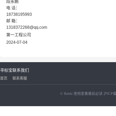
段永鹏
电
话：
18738195993
邮
箱：
1318372268@qq.com
第一工程公司
2024-07-04
寻标宝
联系我们
首页
联系客服
© Baidu
使用爱番番前必读
沪ICP备
NEW
HOT