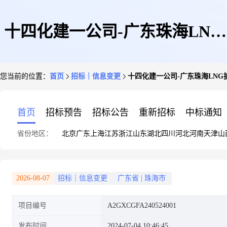
十四化建一公司-广东珠海LNG
您当前的位置：
首页
招标｜信息变更
十四化建一公司-广东珠海LNG
扩建项目二期接收站项目-广东
首页
招标预告
招标公告
重新招标
中标通知
省份地区：
北京
广东
上海
江苏
浙江
山东
湖北
四川
河北
河南
天津
山
珠海LNG项目吊车租赁变更公
2026-08-07
招标｜信息变更
广东省
|
珠海市
项目编号
A2GXCGFA240524001
告
发布时间
2024-07-04 10:46:45