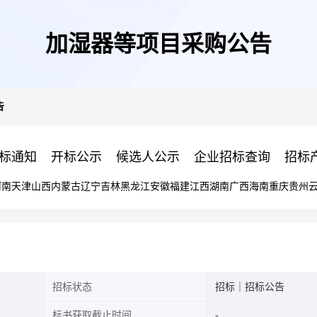
加湿器等项目采购公告
告
标通知
开标公示
候选人公示
企业招标查询
招标
河南
天津
山西
内蒙古
辽宁
吉林
黑龙江
安徽
福建
江西
湖南
广西
海南
重庆
贵州
招标状态
招标｜招标公告
标书获取截止时间