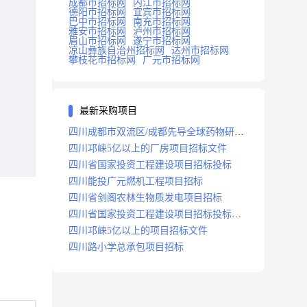
成都市招标网
内江市招标网
德阳市招标网
宜宾市招标网
巴中市招标网
南充市招标网
雅安市招标网
泸州市招标网
眉山市招标网
遂宁市招标网
凉山彝族自治州招标网
达州市招标网
攀枝花市招标网
广元市招标网
最新采购项目
四川成都市双流区/成都先导全球药物研发
生产基地(一期)(dj)项目招标标段
四川邛崃5亿以上的厂房项目招标文件
四川省国家投资工程建设项目招标投标
四川能投广元燃机工程项目招标
四川省剑阁农林生物质发电项目招标
四川省国家投资工程建设项目招标投标
2008年版
四川邛崃5亿以上的项目招标文件
四川路小学总承包项目招标