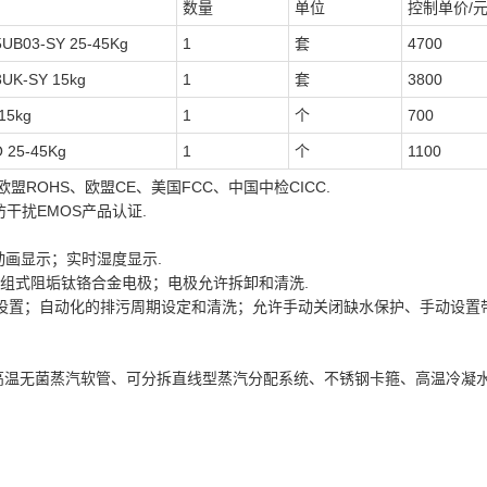
数量
单位
控制单价/
UB03-SY 25-45Kg
1
套
4700
UK-SY 15kg
1
套
3800
15kg
1
个
700
25-45Kg
1
个
1100
ROHS、欧盟CE、美国FCC、中国中检CICC.
干扰EMOS产品认证.
动画显示；实时湿度显示.
三组式阻垢钛铬合金电极；电极允许拆卸和清洗.
能和设置；自动化的排污周期设定和清洗；允许手动关闭缺水保护、手动设置
S高温无菌蒸汽软管、可分拆直线型蒸汽分配系统、不锈钢卡箍、高温冷凝