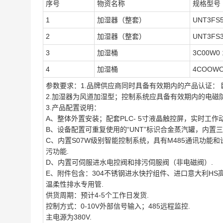
序号
物资名称
规格型号
1
加湿器（整套）
UNT3FS5
2
加湿器（整套）
UNT3FS3
3
加湿桶
3C00W0 
4
加湿桶
4COOWO 
参数要求：1.品牌供应商同时具备有效期内的产品认证： 欧盟
2.加湿器为风道加湿型；控制系统应具备有效期内的电磁防
3.产品配置说明：
A、整体外置安装；配套PLC- 5寸液晶触控屏，实时工作
B、设备配置可重复使用的“UNT”标识合金蒸汽罐，内置
C、内置S07W级别智能控制系统，具有M485通讯功
污功能.
D、内置可伺服进水电控阀和排污伺服阀（非电磁阀）.
E、附件包含：304不锈钢进水快拧组件、进口意大利H
温柔性排水专用管.
供货周期：预计4-5个工作日发货.
控制方式：0-10V外部信号输入；485远程监控.
主电源为380V.