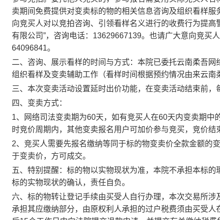
卖
期间免费提供对
变卖
标的物的相关信息咨询及组织看样服
向竞买人对以竞拍咨询、引领看样名义进行的收费行为提高
有限公司
”，咨询电话：
13629667139
。也请广大意向竞买人
640968
41
。
二、咨询、展示看样的时间与方式：
本院已委托
云南柔吾网
组织看样及
变卖
辅助工作（看样时间根据预约情况由来
云南
三、本次变卖活动设置延时出价功能，在变卖活动结束前，
四、变卖方式：
1、网络司法变卖期为60天，如有竞买人在60天内变卖期中
时竞价周期内，其他变卖报名用户可加价参与竞买，竞价结
2、竞买人需要先报名缴纳等同于标的物变卖价全款金额的
于变卖价，方可成交。
五、特别提醒：标的物以实物现状为准，本院不承担本标的
标的实物现状的确认，责任自负。
六、标的物转让登记手续由买受人自行办理，本次交易所涉
承担其应缴纳部分，由原权利人承担的过户税费须由买受人