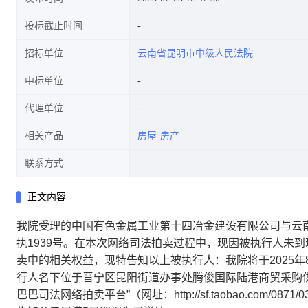
投标截止时间
招标单位
云南省昆明市中级人民法院
中标单位
代理单位
相关产品
房屋
房产
联系方式
正文内容
我院受理的
中国有色金属工业第十四冶金建设有限公司与云
执1939号。
在本次
网络
司法拍卖过程中，现因被执行人未
到
卖中的相关权益，
现
特
告知
以上被执行人
：我院将于
2025
行人名下
位于
晋宁区昆阳街道办事处腾俊国际陆港商贸采购
巴巴司法网络拍卖平台
”
（网址：
http://sf.taobao.com/0871/0