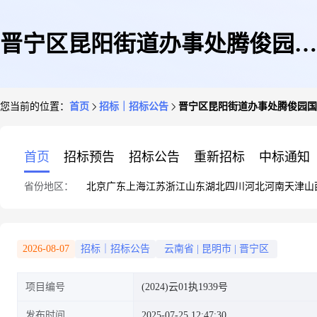
晋宁区昆阳街道办事处腾俊园国
您当前的位置：
首页
招标｜招标公告
晋宁区昆阳街道办事处腾俊园国际
际陆港商贸采购供应中心Z1幢
首页
招标预告
招标公告
重新招标
中标通知
省份地区：
北京
广东
上海
江苏
浙江
山东
湖北
四川
河北
河南
天津
山
1901号房屋
2026-08-07
招标｜招标公告
云南省
|
昆明市
|
晋宁区
项目编号
(2024)云01执1939号
发布时间
2025-07-25 12:47:30