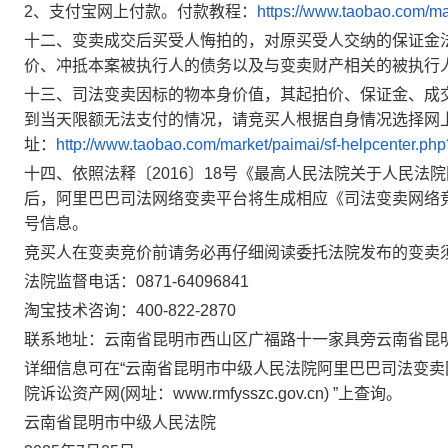
2、支付宝网上付款。付款教程：
https://www.taobao.com/ma
十二、变卖成交后买受人悔拍的，对原买受人交纳的保证金
价、冲抵本案被执行人的债务以及与变卖财产相关的被执行
十三、司法变卖因标的物本身价值，其起拍价、保证金、成
到当天限额无法支付的情况，请竞买人根据自身情况选择网
址：
http://www.taobao.com/market/paimai/sf-helpcenter.php
十四、依照法释〔
2016〕18号《最高人民法院关于人民法
后，阿里巴巴司法网络变卖平台将生成相应《司法变卖网络
号信息。
竞买人在变卖竞价前请务必再仔细阅读委托法院发布的变卖
法院监督电话：
0871-6409684
1
淘宝技术咨询：
400-822-2870
联系地址：云南省昆明市西山区广福路十一家具旁云南省昆
详细信息可在
“云南省昆明市中级人民法院阿里巴巴司法
变卖
院诉讼资产网(网址：www.rmfysszc.gov.cn) ”上查询。
云南省昆明市中级人民法院