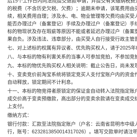
后
15
个工作
日内向法院提交退款申请，并提交有关缴纳税费
的税费（不含历史欠税、欠费）；逾期未申请，该笔费用由
续，相关费用自理；涉及水、电、物业管理等欠费均由买受
能否办理过户（备案登记）手续及办理过户（备案登记）手
标的物现状及存在瑕疵等原因不能或者延迟办理过户（备案
果自负。涉及违法、违章部分，由买受人自行接受行政主管
七、
对上述标的权属有异议者、优先购买权人，请于
2025
八、与本标的物有利害关系的当事人可参加竞拍，不参加竞
九、本标的物优先购买权人相关说明：截止公告日，尚未发
十、变卖竞价前淘宝系统将锁定竞买人支付宝账户内的资金
自动释放，锁定期间不计利息。
十一、本标的物竞得者原锁定的保证金自动转入法院指定账
成交价高于变卖预缴款，高出部分的变卖余款请在
变卖成交
上支付。
缴纳方式：
银行付款：汇款至法院指定账户（户名：云南省昆明市中级
行，账号：
6232813850014317026）。填写交款单时