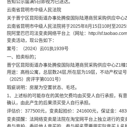
告知公示届满
5
日即视为已送达。
云南省昆明市中级人民法院
关于
晋宁区昆阳街道办事处腾俊国际陆港商贸采购供应中心
云南省昆明市中级人民法院将于
2025年8月15日10时至20
院阿里巴巴司法
变卖
网络平台上（网址：
http://sf.ta
变卖
活动，现公告如下：
案号：
（
2024
）
云
01执1939号
一、
拍卖标的
；
晋宁区昆阳街道办事处腾俊国际陆港商贸
采购供应中心
Z1幢
用途：
高档公寓
，
总层数
24
层
,
所在层为
19层
，
不动产权证号
（
2025）房评字第0101号）
瑕疵说明：
房屋为空置状态、毛坯。
1、
上述标的可能存在的其他欠费均由买受人自行承担，有
确认，由此产生的后果须买受人自行承担。
评估价：
377500元，变卖起拍价：241600元，保证金：48
变卖
提醒：法网络
变卖
是法院在淘宝网平台上独立进行的
变
参与竞拍。委托他人竞买的，参与报名需要用实际竞买人名