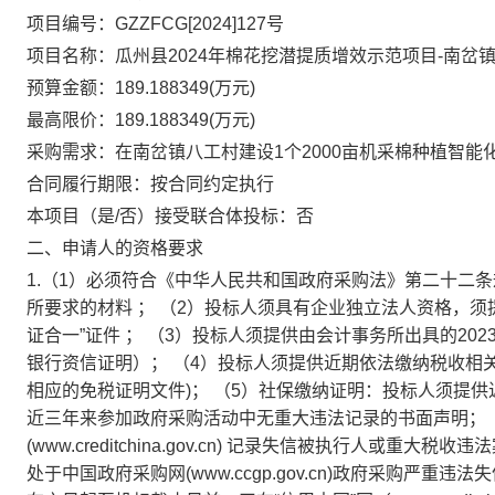
项目编号：GZZFCG[2024]127号
项目名称：瓜州县2024年棉花挖潜提质增效示范项目-南岔
预算金额：189.188349(万元)
最高限价：189.188349(万元)
采购需求：在南岔镇八工村建设1个2000亩机采棉种植智能
合同履行期限：按合同约定执行
本项目（是/否）接受联合体投标：否
二、申请人的资格要求
1.（1）必须符合《中华人民共和国政府采购法》第二十二
所要求的材料
；
（2）投标人须具有企业独立法人资格，须
证合一”证件
；
（3）投标人须提供由会计事务所出具的202
银行资信证明）； （4）投标人须提供近期依法缴纳税收相
相应的免税证明文件)； （5）社保缴纳证明：投标人须提
近三年来参加政府采购活动中无重大违法记录的书面声明； （
(www.creditchina.gov.cn) 记录失信被执行人
处于中国政府采购网(www.ccgp.gov.cn)政府采购严