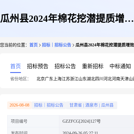
瓜州县2024年棉花挖潜提质增效
您当前的位置：
首页
招标｜招标公告
瓜州县2024年棉花挖潜提质
示范项目-南岔镇高标准棉花种
首页
招标预告
招标公告
重新招标
中标通知
省份地区：
北京
广东
上海
江苏
浙江
山东
湖北
四川
河北
河南
天津
山
植示范基地建设项目公开招标公
2026-08-08
招标｜招标公告
甘肃省
|
酒泉市
|
瓜州县
项目编号
GZZFCG[2024]127号
告
发布时间
2024-09-26 05:27:11