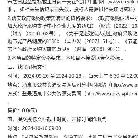
布之日起至投标截止日前一天在“信用中国”网（www.creditchina
准
，
如相关失信记录已失效，投标人需提供相关证明资料）
2.落实政府采购政策需满足的资格要求：《政府采购促进中小
加大政府采购支持中小企业力度的通知》（财库〔2022〕
（财库〔2014〕68号）、《关于促进残疾人就业政府采购政
购节能产品制度的通知》（国办发〔2007〕51号）、《节能
志产品政府采购实施的意见》（财库〔2006〕90号）
。
3.本项目的特定资格要求：本项目不接受联合体投标
。
三、获取招标文件
时间：
2024-09-26
至
2024-10-16
，
每天上午
8:30
至
12:0
地点：酒泉市公共资源交易网瓜州分中心网站（http://www.ggzyj
方式：登录酒泉市公共资源交易网（http://www.ggzyjy
。
售价：0.0(元)
四、提交投标文件截止时间、开标时间和地点
时间：2024-10-16 09:00
地点：“甘肃省政府采购、交通工程、水利工程电子交易系统