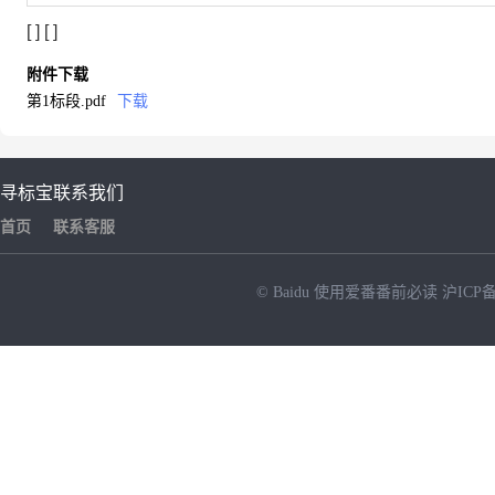
[
]
[
]
附件下载
第1标段.pdf
下载
寻标宝
联系我们
首页
联系客服
© Baidu
使用爱番番前必读
沪ICP备
NEW
HOT