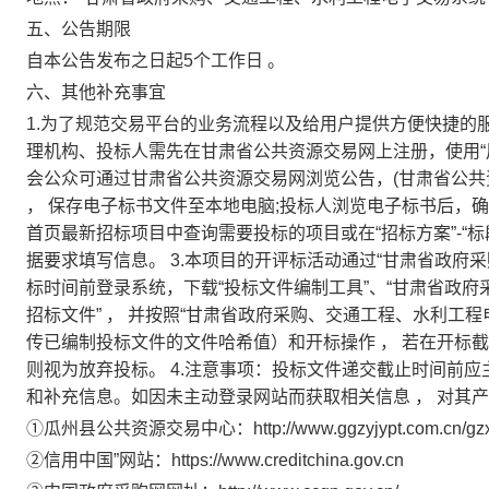
五、公告期限
自本公告发布之日起5个工作日
。
六、其他补充事宜
1.为了规范交易平台的业务流程以及给用户提供方便快捷的
理机构、投标人需先在甘肃省公共资源交易网上注册，使用“
会公众可通过甘肃省公共资源交易网浏览公告，(甘肃省公
，
保存电子标书文件至本地电脑;投标人浏览电子标书后，
首页最新招标项目中查询需要投标的项目或在“招标方案”-“
据要求填写信息。 3.本项目的开评标活动通过“甘肃省政府
标时间前登录系统，下载“投标文件编制工具”、“甘肃省政府
招标文件”
，
并按照“甘肃省政府采购、交通工程、水利工程
传已编制投标文件的文件哈希值）和开标操作
，
若在开标截
则视为放弃投标。 4.注意事项：投标文件递交截止时间前
和补充信息。如因未主动登录网站而获取相关信息
，
对其产
①瓜州县公共资源交易中心：http://www.ggzyjypt.com.cn/gzx/i
②信用中国”网站：https://www.creditchina.gov.cn