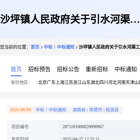
沙坪镇人民政府关于引水河渠工
您当前的位置：
首页
中标｜中标通知
沙坪镇人民政府关于引水河渠工
程施工的网上超市采购项目成交
首页
招标预告
招标公告
重新招标
中标通知
省份地区：
北京
广东
上海
江苏
浙江
山东
湖北
四川
河北
河南
天津
山
公告
2026-08-09
中标｜中标通知
湖南省
|
常德市
|
桃源县
项目编号
2871101000020890967
发布时间
2025-04-27 12:32:11