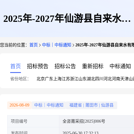
2025年-2027年仙游县自来水有
您当前的位置：
首页
中标｜中标通知
2025年-2027年仙游县自
限公司供水区域内抢修维护等小
首页
招标预告
招标公告
重新招标
中标通知
省份地区：
北京
广东
上海
江苏
浙江
山东
湖北
四川
河北
河南
天津
山
额服务项目中标公告
2026-08-09
中标｜中标通知
福建省
|
莆田市
|
仙游县
项目编号
全咨莆采招[2025]006号
发布时间
2025-06-30 17:32:13