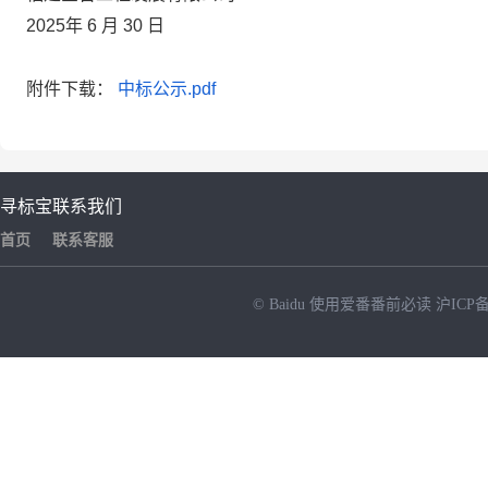
2025年 6 月 30 日
附件下载：
中标公示.pdf
寻标宝
联系我们
首页
联系客服
© Baidu
使用爱番番前必读
沪ICP备
NEW
HOT