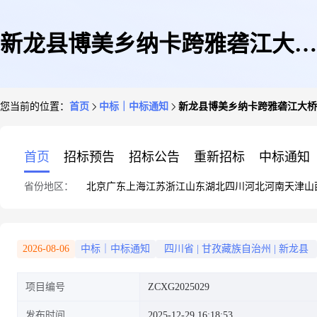
新龙县博美乡纳卡跨雅砻江大桥
您当前的位置：
首页
中标｜中标通知
新龙县博美乡纳卡跨雅砻江大桥
新建工程设计服务采购项目成交
首页
招标预告
招标公告
重新招标
中标通知
省份地区：
北京
广东
上海
江苏
浙江
山东
湖北
四川
河北
河南
天津
山
结果公告
2026-08-06
中标｜中标通知
四川省
|
甘孜藏族自治州
|
新龙县
项目编号
ZCXG2025029
发布时间
2025-12-29 16:18:53