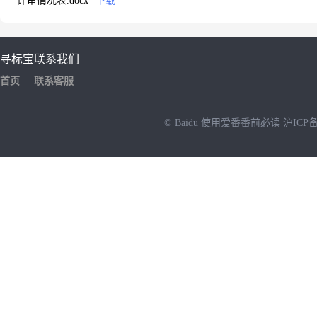
评审情况表.docx
下载
寻标宝
联系我们
首页
联系客服
© Baidu
使用爱番番前必读
沪ICP备
NEW
HOT
暂时没有搜索结果…