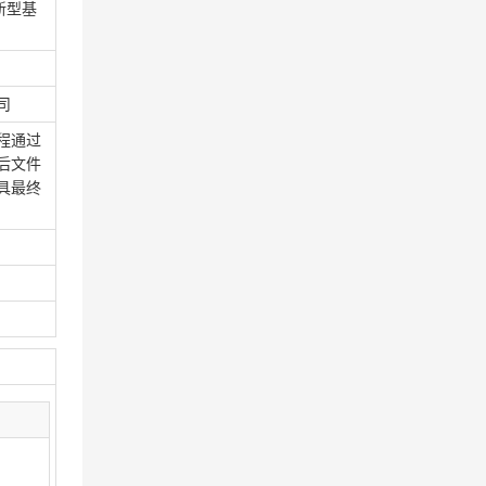
新型基
司
程通过
后文件
具最终