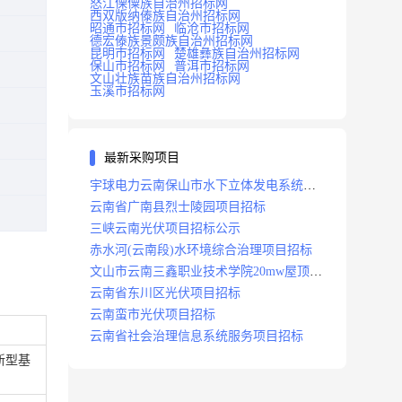
怒江傈僳族自治州招标网
西双版纳傣族自治州招标网
昭通市招标网
临沧市招标网
德宏傣族景颇族自治州招标网
昆明市招标网
楚雄彝族自治州招标网
保山市招标网
普洱市招标网
文山壮族苗族自治州招标网
玉溪市招标网
最新采购项目
宇球电力云南保山市水下立体发电系统项
目招标
云南省广南县烈士陵园项目招标
三峡云南光伏项目招标公示
赤水河(云南段)水环境综合治理项目招标
文山市云南三鑫职业技术学院20mw屋顶分
布式光伏设计施工总承包(epc)项目招标
云南省东川区光伏项目招标
云南蛮市光伏项目招标
云南省社会治理信息系统服务项目招标
新型基