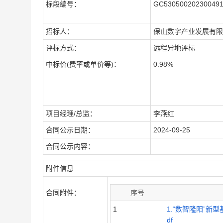
标段编号：
GC530500202300491
招标人：
保山数字产业发展有限
评标方式：
远程异地评标
中标价(费率或单价等)：
0.98%
项目经理/总监：
李燕红
合同公示日期：
2024-09-25
合同公示内容：
附件信息
合同附件：
序号
1
1.“数智隆阳”新
df