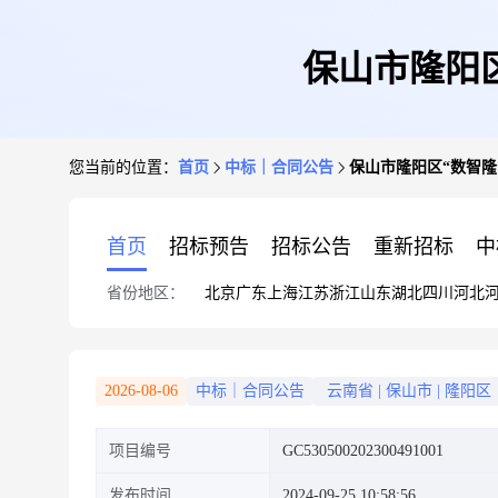
保山市隆阳
您当前的位置：
首页
中标｜合同公告
保山市隆阳区“数智
首页
招标预告
招标公告
重新招标
中
省份地区：
北京
广东
上海
江苏
浙江
山东
湖北
四川
河北
2026-08-06
中标｜合同公告
云南省
|
保山市
|
隆阳区
项目编号
GC530500202300491001
发布时间
2024-09-25 10:58:56