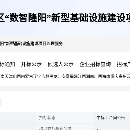
区“数智隆阳”新型基础设施建设
隆阳”新型基础设施建设项目监理服务
标通知
开标公示
候选人公示
企业招标查询
招标
河南
天津
山西
内蒙古
辽宁
吉林
黑龙江
安徽
福建
江西
湖南
广西
海南
重庆
贵州
招标状态
中标｜合同公告
标书获取截止时间