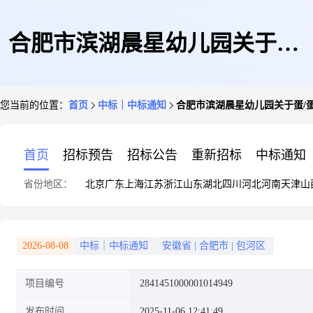
合肥市滨湖晨星幼儿园关于蛋/
您当前的位置：
首页
中标｜中标通知
合肥市滨湖晨星幼儿园关于蛋/
蛋制品的网上超市采购项目成交
首页
招标预告
招标公告
重新招标
中标通知
省份地区：
北京
广东
上海
江苏
浙江
山东
湖北
四川
河北
河南
天津
山
公告
2026-08-08
中标｜中标通知
安徽省
|
合肥市
|
包河区
项目编号
2841451000001014949
发布时间
2025-11-06 12:41:49