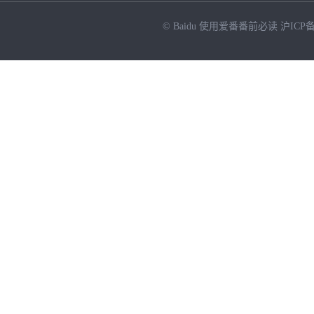
© Baidu
使用爱番番前必读
沪ICP备
NEW
HOT
暂时没有搜索结果…