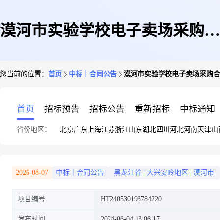
漠河市实验学校电子卖场采购合
您当前的位置：
首页
中标｜合同公告
漠河市实验学校电子卖场采购合
同政府采购合同公告
首页
招标预告
招标公告
重新招标
中标通知
省份地区：
北京
广东
上海
江苏
浙江
山东
湖北
四川
河北
河南
天津
山
2026-08-07
中标｜合同公告
黑龙江省
|
大兴安岭地区
|
漠河市
项目编号
HT240530193784220
发布时间
2024-06-04 13:06:17