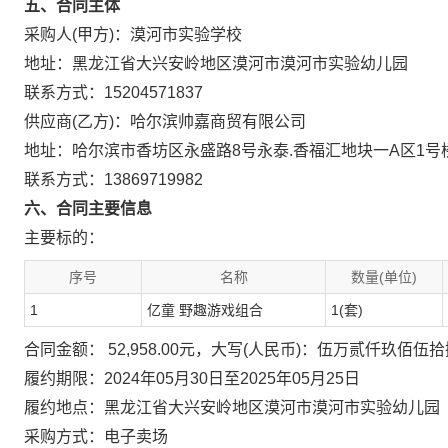
五、合同主体
采购人(甲方)：漠河市实验学校
地址：黑龙江省大兴安岭地区漠河市漠河市实验幼儿园
联系方式：15204571837
供应商(乙方)：哈尔滨帅嘉商贸有限公司
地址：哈尔滨市香坊区永盛路8号永泰.香福汇地块一A区1号楼
联系方式：13869719982
六、合同主要信息
主要标的：
序号
名称
数量(单位)
1
亿童 野趣游戏组合
1(套)
合同金额： 52,958.00元，大写(人民币)：伍万贰仟玖佰伍
履约期限：2024年05月30日至2025年05月25日
履约地点：黑龙江省大兴安岭地区漠河市漠河市实验幼儿园
采购方式：电子卖场