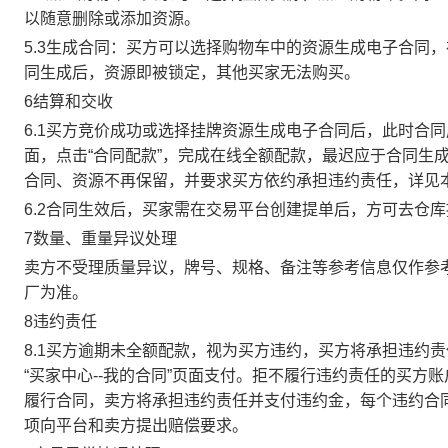
以随意删除或添加资源。
5.3生成合同：买方可以选择购物车中的资源生成电子合同
同生成后，资源即被锁定，其他买家无法购买。
6结算和交收
6.1买方竞价成功或选择挂牌资源生成电子合同后，此时合同
面，点击“合同配款”，完成在线全额配款，最迟应于合同生成当
合同、资源不再保留，并要求买方依约承担违约责任，详见
6.2合同生效后，买家需在交易平台创建提单后，方可去仓
7数量、重量异议处理
卖方不受理质量异议，牌号、规格、备注等参考信息仅作参
厂为准。
8违约责任
8.1买方逾期未全额配款，视为买方违约，买方将承担违约
“买家中心--我的合同”页面支付。拒不履行违约责任的买
履行合同，卖方将承担违约责任并支付违约金，每个违约合同
项向平台和卖方提出赔偿要求。