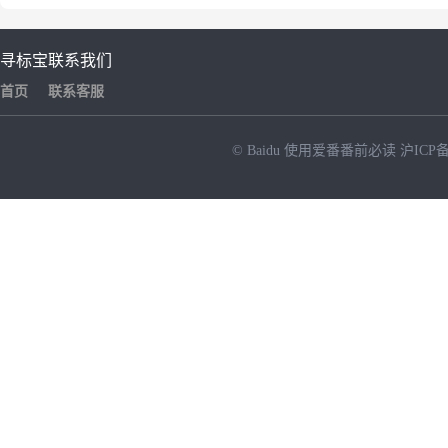
寻标宝
联系我们
首页
联系客服
© Baidu
使用爱番番前必读
沪ICP备
NEW
HOT
暂时没有搜索结果…