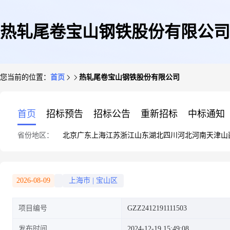
热轧尾卷宝山钢铁股份有限公司
您当前的位置：
首页
热轧尾卷宝山钢铁股份有限公司
首页
招标预告
招标公告
重新招标
中标通知
省份地区：
北京
广东
上海
江苏
浙江
山东
湖北
四川
河北
河南
天津
山
2026-08-09
上海市
|
宝山区
项目编号
GZZ2412191111503
发布时间
2024-12-19 15:49:08