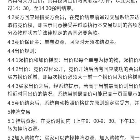
内再有买方出价，则再按新出价时间顺延2分钟，以此类推
过14：30，至14:30强制结束。
4.2买方回应是指买方会员，在竞价结束前通过交易系统表
取得竞价权，即表示同意接受并遵照执行本交易规则的各项
分及物理状态等法律规定的合同必要条款。
4.3竞价保证金：单卷资源，回应时无须冻结资金。
4.4出价规则：
4.4.1起拍价和加价梯度：出价以每个单卷为标的物，起拍
4.4.2出价：竞价过程公开，竞价开始后所有回应成功的
买方报价递增，即每次报价必须大于前一个报价且为价格梯
4.4.3买家出价之后，经系统提示，若高于当前最高价则
相近时间出价的情况，系统当前最高价可能已高于页面显示
4.5竞价结束后，系统自动按照价格优先原则确定买受方，
5挂牌交易
5.1 挂牌资源：在竞价时间内（上午9：00-9：30、下午1
转为挂牌资源。
5.2加入购物车：买家可以选择挂牌资源，加入购物车。同