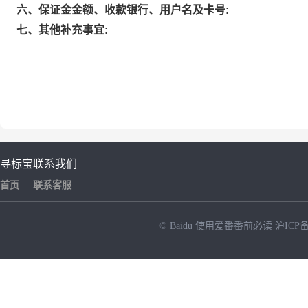
六、保证金金额、收款银行、用户名及卡号:
七、其他补充事宜:
寻标宝
联系我们
首页
联系客服
© Baidu
使用爱番番前必读
沪ICP备
NEW
HOT