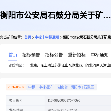
衡阳市公安局石鼓分局关于矿泉
您当前的位置：
首页
中标｜中标通知
衡阳市公安局石鼓分局关于矿泉
水/纯净水的网上超市采购项目
首页
招标预告
招标公告
重新招标
中标通知
省份地区：
北京
广东
上海
江苏
浙江
山东
湖北
四川
河北
河南
天津
山
成交公告
2026-08-07
中标｜中标通知
湖南省
|
衡阳市
|
石鼓区
项目编号
1187982000017677390
发布时间
2022-09-21 19:37:04