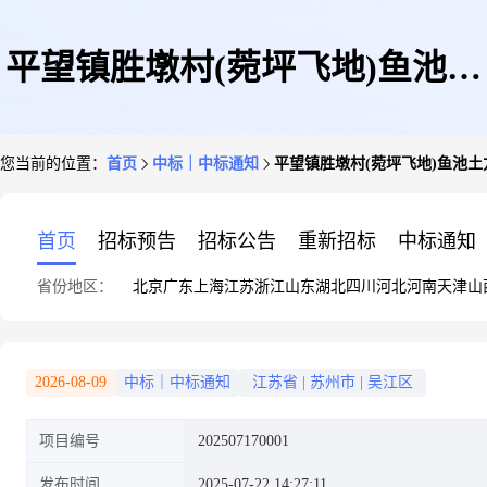
平望镇胜墩村(菀坪飞地)鱼池土
您当前的位置：
首页
中标｜中标通知
平望镇胜墩村(菀坪飞地)鱼池土
方测绘
首页
招标预告
招标公告
重新招标
中标通知
省份地区：
北京
广东
上海
江苏
浙江
山东
湖北
四川
河北
河南
天津
山
2026-08-09
中标｜中标通知
江苏省
|
苏州市
|
吴江区
项目编号
202507170001
发布时间
2025-07-22 14:27:11