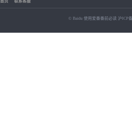
首页
联系客服
© Baidu
使用爱番番前必读
沪ICP备
NEW
HOT
暂时没有搜索结果…