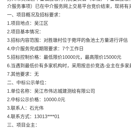
介服务事项
）
已
在中介服务网上交易平台
竞价结束
，现将有
一、项目概况及招标要求：
1.项目地点：
吴江区
2.项目基本情况：
3.招标内容范围：
对胜墩村位于菀坪的鱼池土方量进行评估
4.中介服务完成期限要求：
7
个
工作日
5.招标控制价格：
最低限价
10000
元
，
最高限价
15000
元
6.当遇到最低价有多家机构时，采用
按总价竞选-业主在多家
7.其他要求：
无
二、
中标公示单位
：
1.
单位名称：
吴江市伟达城建测绘有限公司
2.中标公示价格：
10000.0元
3
.
联系人：
石光伟
4.联系方式：
13013****01
三、项目业主
：