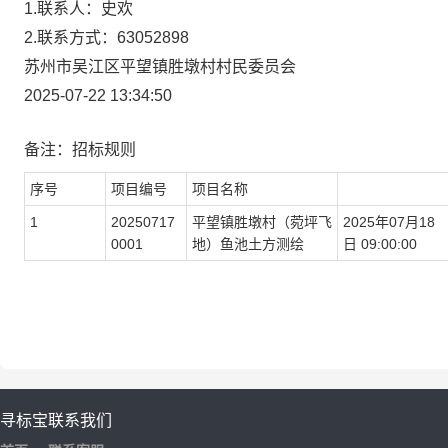
1.
联系人：
史欢
2.
联系方式：
63052898
苏州市吴江区平望镇胜墩村村民委员会
2025-07-22 13
:34:50
备注：
招标
规则
序号
项目编号
项目名称
1
20250717
平望镇胜墩村（菀坪飞
2025
年
07
月
18
0001
地
）鱼池土方测绘
日
09
:00:00
寻标宝
联系我们