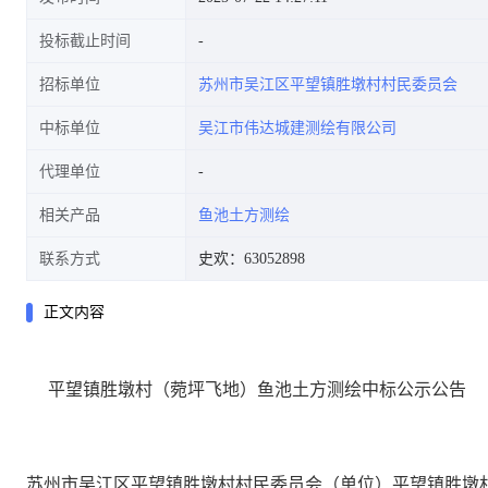
投标截止时间
招标单位
苏州市吴江区平望镇胜墩村村民委员会
中标单位
吴江市伟达城建测绘有限公司
代理单位
相关产品
鱼池土方测绘
联系方式
史欢：63052898
正文内容
平望镇胜墩村（菀坪飞地
）鱼池土方测绘
中标公示公告
苏州市吴江区平望镇胜墩村村民委员会
（单位）
平望镇胜墩