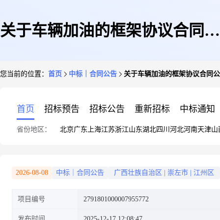
关于车辆加油的框架协议合同公
您当前的位置：
首页
中标｜合同公告
关于车辆加油的框架协议合同公
告
首页
招标预告
招标公告
重新招标
中标通知
省份地区：
北京
广东
上海
江苏
浙江
山东
湖北
四川
河北
河南
天津
山
2026-08-08
中标｜合同公告
广西壮族自治区
|
崇左市
|
江州区
项目编号
2791801000007955772
发布时间
2025-12-17 12:08:47