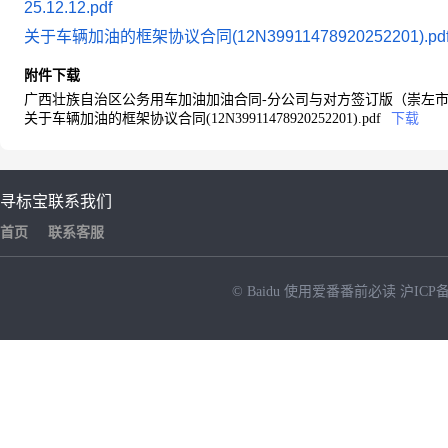
25.12.12.pdf
关于车辆加油的框架协议合同(12N39911478920252201).pd
附件下载
广西壮族自治区公务用车加油加油合同-分公司与对方签订版（崇左市江州区
关于车辆加油的框架协议合同(12N39911478920252201).pdf
下载
寻标宝
联系我们
首页
联系客服
© Baidu
使用爱番番前必读
沪ICP备
NEW
HOT