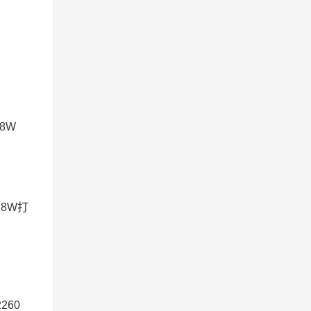
N
18W
218W打
260