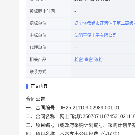
投标截止时间
招标单位
辽宁省盘锦市辽河油田第二高级
中标单位
沈阳平锐电子有限公司
代理单位
相关产品
粉盒
墨盒
碳粉
联系方式
正文内容
合同公告
一、合同编号：
JH25-211103-02989-001-01
二、合同名称：
网上商城D25070711074531021
三、项目编号（
或政府采购计划编号、采购计划备
四、项目名称：
基本支出公用经费（保民生）