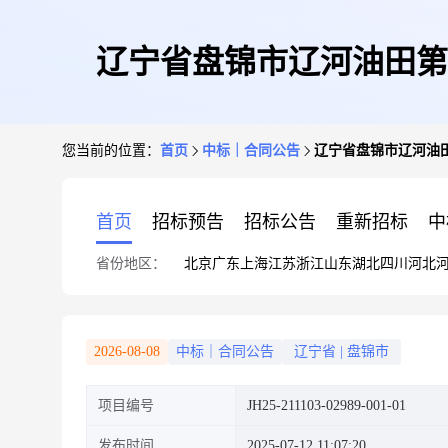
辽宁省盘锦市辽河油田第二高级
您当前的位置：
首页
中标｜合同公告
辽宁省盘锦市辽河油田第二
首页
招标预告
招标公告
重新招标
中
省份地区：
北京
广东
上海
江苏
浙江
山东
湖北
四川
河北
2026-08-08
中标｜合同公告
辽宁省
|
盘锦市
项目编号
JH25-211103-02989-001-01
发布时间
2025-07-12 11:07:20