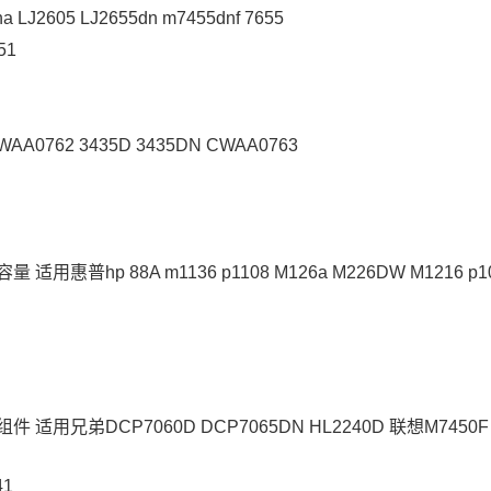
 LJ2605 LJ2655dn m7455dnf 7655
51
762 3435D 3435DN CWAA0763
普hp 88A m1136 p1108 M126a M226DW M1216 p1
件 适用兄弟DCP7060D DCP7065DN HL2240D 联想M7450F
41