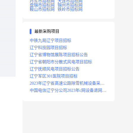
丹东市招标网
大连市招标网
盘锦市招标网
锦州市招标网
鞍山市招标网
铁岭市招标网
最新采购项目
中铁九局辽宁项目招标
辽宁科技园项目招标
辽宁省博物馆展陈项目招标公告
辽宁省朝阳市分散式风电项目招标
辽宁抚顺风电项目招标公告
辽宁军区301医院项目招标
2023年辽宁省高速公路除雪机械设备采购
项目招标招标公告
中国电信辽宁分公司2023年c网设备退网拆
除施工服务采购项目招标公告