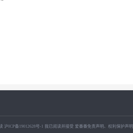
读
沪ICP备19012628号-1
我已阅读并接受
爱番番免责声明
、
权利保护声明