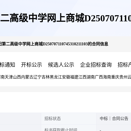
中学网上商城D25070711074
高级中学网上商城D250707110745310211103的合同信息
标通知
开标公示
候选人公示
企业招标查询
招标
河南
天津
山西
内蒙古
辽宁
吉林
黑龙江
安徽
福建
江西
湖南
广西
海南
重庆
贵州
招标状态
中标｜合同公告
标书获取截止时间