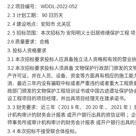
2.2
项目编号：
WDDL-2022-052
2.
3
计划工期：
90
日历天
2.
4
建设地点：安阳市
北关区
2.
5
招标范围：本次招标为
安阳明义士旧居修缮保护工程
项
2.6
质量要求：合格
3.
投标人资格要求
3.1
本次招标要求投标人应具备独立法人资格和有效的营业
3.2
本次招标要求投标人须具备
文物保护行政部门颁发的文
产许可证，并在人员、设备、资金等方面具有相应的施工能
消、最近三年内没有骗取中标或者严重违约或者重大工程质
政部门颁发的文物保护工程培训证书或中国古迹遗址保护协
设工程项目的项目经理，并出具项目经理无在建承诺书。
3.
3
财务要求：近三年（
201
9
年、
20
20
年
、
2021
年
）
计机构审计的财务会计报表
或开户银行出具的资信证明
；
师事务所或审计机构审计的财务会计报表
或开户银行出具的
3.
4
本次招标不接受联合体投标。