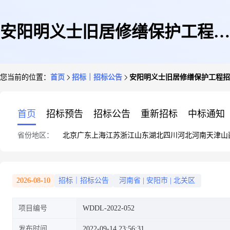
安阳明义士旧居修缮保护工程招
您当前的位置：
首页
招标｜招标公告
安阳明义士旧居修缮保护工程招
标公告
首页
招标预告
招标公告
重新招标
中标通知
省份地区：
北京
广东
上海
江苏
浙江
山东
湖北
四川
河北
河南
天津
山
2026-08-10
招标｜招标公告
河南省
|
安阳市
|
北关区
项目编号
WDDL-2022-052
发布时间
2022-09-14 23:56:31