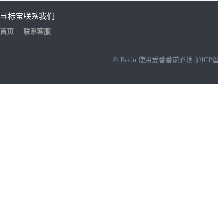
寻标宝
联系我们
首页
联系客服
© Baidu
使用爱番番前必读
沪ICP备
NEW
HOT
暂时没有搜索结果…