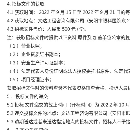
4.
招标文件的获取
4.1
获取时间：
2022
年
9
月
15
日至
2022
年
9
月
21
日的
4.2
获取地点：文达工程咨询有限公司（安阳市眼科医院东
4.3
招标文件售价：人民币
500
元
/
份。
注：获取招标文件时提供以下资料
原件及
加盖单位公章的复
（
1
）营业执照；
（
2
）企业资质证书副本；
（
3
）安全生产许可证副本；
（
4
）法定代表人身份证明或法人授权委托书原件、法定代
（
5
）项目经理证书；
获取招标文件时的资料查验不代表资格审查合格，投标人最
5
．投标文件的递交
5.1
投标
文件递交的截止时间（开标时间）为
202
2
年
10
5.2
递交投标文件的地点：文达工程咨询有限公司（安阳市
5.3
逾期送达或者未送达指定地点的投标文件，招标人不予