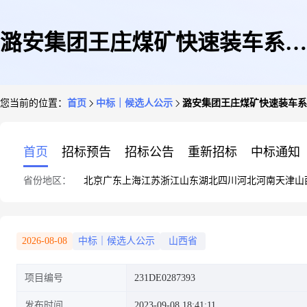
潞安集团王庄煤矿快速装车系统
您当前的位置：
首页
中标｜候选人公示
潞安集团王庄煤矿快速装车
维修中标候选人公示
首页
招标预告
招标公告
重新招标
中标通知
省份地区：
北京
广东
上海
江苏
浙江
山东
湖北
四川
河北
河南
天津
山
2026-08-08
中标｜候选人公示
山西省
项目编号
231DE0287393
发布时间
2023-09-08 18:41:11