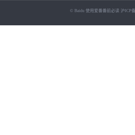
© Baidu
使用爱番番前必读
沪ICP备
NEW
HOT
暂时没有搜索结果…