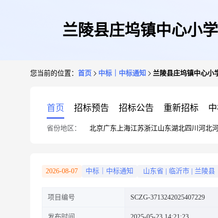
兰陵县庄坞镇中心小学
您当前的位置：
首页
中标｜中标通知
兰陵县庄坞镇中心小
首页
招标预告
招标公告
重新招标
中
省份地区：
北京
广东
上海
江苏
浙江
山东
湖北
四川
河北
2026-08-07
中标｜中标通知
山东省
|
临沂市
|
兰陵县
项目编号
SCZG-3713242025407229
发布时间
2025-05-23 14:21:23