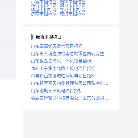
东营市招标网
德州市招标网
临沂市招标网
烟台市招标网
聊城市招标网
青岛市招标网
济南市招标网
威海市招标网
最新采购项目
山东章高线天然气项目招标
山东出入境边防检查总站零星周转房整修
项目招标中标
山东裕龙岛炼化一体化项目招标
2023山东集中式路上风电项目招标
中电建山东聊城临清风电项目招标
山东将军春天物业管理有限公司秩序维护
服务项目招标公告
山东聊城五洲风电项目招标
芜湖安得智联科技有限公司山东分公司济
南地区快递项目招标公告