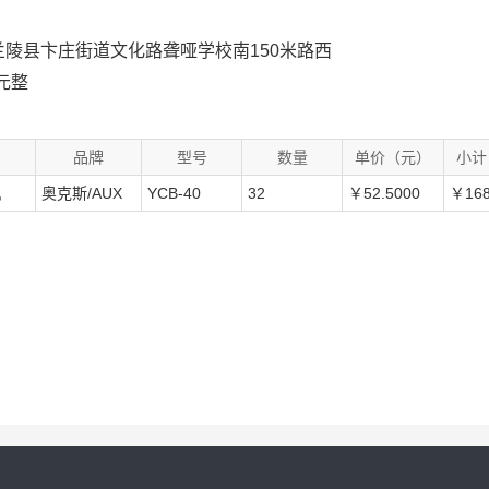
兰陵县卞庄街道文化路聋哑学校南150米路西
元整
品牌
型号
数量
单价（元）
小计
机
奥克斯/AUX
YCB-40
32
￥52.5000
￥168