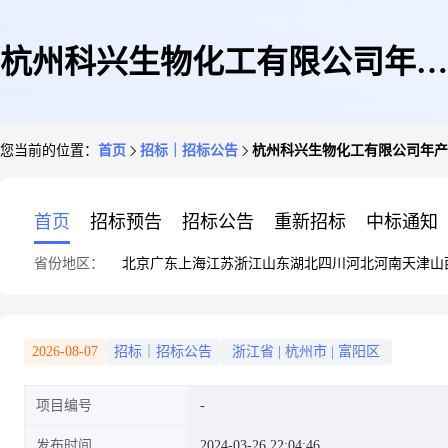
杭州科兴生物化工有限公司年产
您当前的位置：
首页
招标｜招标公告
杭州科兴生物化工有限公司年产2
20260吨食品及饲料添加剂和保
首页
招标预告
招标公告
重新招标
中标通知
省份地区：
北京
广东
上海
江苏
浙江
山东
湖北
四川
河北
河南
天津
山
健食品技改项目(不含维生素原
2026-08-07
招标｜招标公告
浙江省
|
杭州市
|
富阳区
项目编号
粉原料生产)
发布时间
2024-03-26 22:04:46