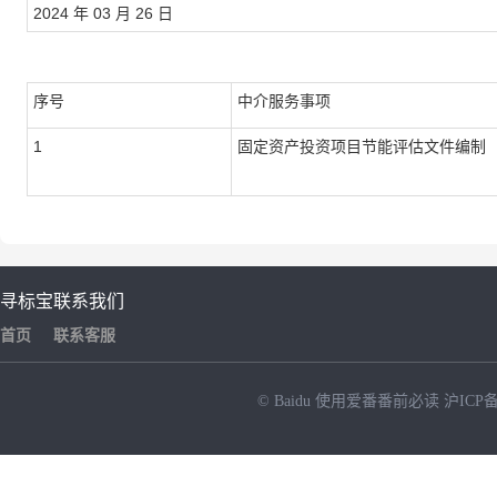
2024 年 03 月 26 日
序号
中介服务事项
1
固定资产投资项目节能评估文件编制
寻标宝
联系我们
首页
联系客服
© Baidu
使用爱番番前必读
沪ICP备
NEW
HOT