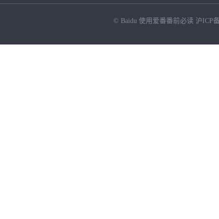
© Baidu
使用爱番番前必读
沪ICP备
NEW
HOT
暂时没有搜索结果…