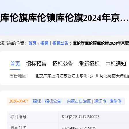
库伦旗库伦镇库伦旗2024年京蒙
您当前的位置：
首页
招标｜招标公告
库伦旗库伦镇库伦旗2024年
乡村示范村提升项目竞争性磋商
首页
招标预告
招标公告
重新招标
中标通知
省份地区：
北京
广东
上海
江苏
浙江
山东
湖北
四川
河北
河南
天津
山
公告
2026-08-07
招标｜招标公告
内蒙古自治区
|
通辽市
|
库伦旗
项目编号
KLQZCS-C-G-240093
发布时间
2024-08-26 12:24:35