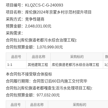
项目编号：KLQZCS-C-G-240093
项目名称：库伦旗2024年京蒙乡村示范村提升项目
采购方式：竞争性磋商
预算金额：2,048,031.00元
采购需求：
合同包1(库伦旗道老都污水综合治理工程):
合同包预算金额：
1,070,999.00元
品目号
品目名称
采购标的
1-1
其他建筑工程
库伦旗道老都污水综合治理工程
1
本合同包
不接受
联合体投标
合同履行期限：
合同签订后60日内施工交付完毕
合同包2(库伦旗道老都嘎查生活污水处理项目工程):
合同包预算金额：
977,032.00元
品目号
品目名称
采购标的