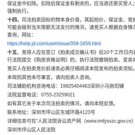
保证金中扣除。扣除后保证金有剩余的，应当退还原买受人
强制执行。
十四、
司法拍卖因标的物本身价值，其起拍价、保证金、竞
可能会碰到当天限额无法支付的情况，请竞买人根据自身情
查询，网址：
https://help.jd.com/user/issue/359-1659.html
十五
、竞得人应在签订《拍卖成交确认书》后
10
个工作日内
行法院提交《购房资格证明》的，执行法院撤销拍卖、变卖
竞买人在拍卖竞价前请务必再仔细阅读本院发布的拍卖须知
本规则其他未尽事宜，请向拍卖人咨询。
司法辅助机构咨询电话：
19925404463
深圳小马驹司辅
法院监督电话：
0755-23259021
如有其它关于本次司法拍卖的情况，请向本院反馈。
联系地址：深圳市坪山区东城环路
4123
号
详细信息可在“人民法院诉讼资产网（
www.rmfysszc.gov.cn
深圳市坪山区人民法院