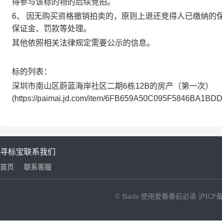
得参与该标的物的后续竞拍。
6、 因无购买资格撤销拍卖的，原则上退还竞得人已缴纳的
保证金、罚款等处理。
其他依照相关法律规定需要公示的信息。
标的列表：
深圳市南山区蔚蓝海岸社区二期6栋12B的房产（第一次）
(https://paimai.jd.com/item/6FB659A50C095F5846BA1BD
寻标宝
联系我们
首页
联系客服
© Baidu
使用爱番番前必读
沪ICP备