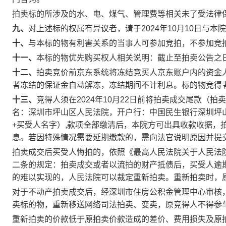
拍卖标的所涉及的水、电、煤气、管理费等相关未了受法律
九、
对上述标的权属有异议者，请于
2024
年
10
月
10
日
与本院
十、
与本标的物有利害关系的当事人可参加竞拍，不参加竞
十一、
本标的物优先购买权人相关说明：
截止至拍卖公告之
十二、
拍卖竞价前京东系统将冻结竞买人京东账户内的资金
者冻结的保证金自动解冻，冻结期间不计利息。标的物竞得
十三、
竞得人须在
2024
年
10
月
22
日
前将拍卖成交尾款（拍卖
名：深圳市坪山区人民法院，开户行：中国民生银行深圳坪
+
买受人名字）
,
款项全部缴清后，本院方可出具收款收据，
息。若因特殊情况需要延期缴款的，需向法官说明原因并提
拍卖成交后买受人悔拍的，依照《最高人民法院关于人民法
二条的规定：拍卖成交或者以流拍的财产抵债后，买受人逾
的难以实现的，人民法院可以裁定重新拍卖。重新拍卖时，
对于不动产拍卖成交后，经深圳市住房公积金管理中心审核
卖标的物，重新移送网络司法拍卖、变卖，原竞得人不得参
重新拍卖的价款低于原拍卖价款造成的差价、费用损失及原