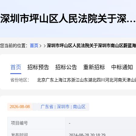
深圳市坪山区人民法院关于深圳
您当前的位置：
首页
深圳市坪山区人民法院关于深圳市南山区蔚蓝海岸社
市南山区蔚蓝海岸社区二期6栋
首页
招标预告
招标公告
重新招标
中标通知
省份地区：
北京
广东
上海
江苏
浙江
山东
湖北
四川
河北
河南
天津
山
12B的房产(第一次)(第一次拍
2026-08-08
广东省
|
深圳市
|
南山区
项目编号
卖)的公告
发布时间
2024-08-28 20:18:29