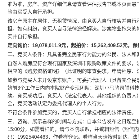
准为准，房产、资产详细信息请查看评估报告书或本页面最
险由买受人自行承担。
该房产原主在居住、无租赁情况，由竞买人自行核实并自行
担。如有纠纷，竞买人自寻法律途径解决。涉案物业拖欠的
实并自行承担。
定向询价：
19,078,011.9
元，起拍价：
15,262,409.52
元，保
二、
竞买人条件：凡具备完全民事行为能力的公民、法人和
自然人购房应符合现行国家及深圳市限购政策文件的要求，
相应的《购房资格证明》（此证明的审查要求，申请程序、
如参与竞买人未开设京东账户，可委托代理人（具备完全民
始前
3
个工作日内向本院财产变现团队：深圳小马驹司辅科
续。竞买成功后，竞买人（法定代表人、其他组织的负责人
全，竞买活动认定为委托代理人的个人行为。
不符合条件参加竞买的，竞买人自行承担相应的法律责任。
三、咨询、展示看样的时间与方式：自本公告发布之日起至
15:00
分
，如需看样的，请与本院联系，并编辑短信（短信内
码：
19925404463
，作看样登记。看样当天请按时到达，法