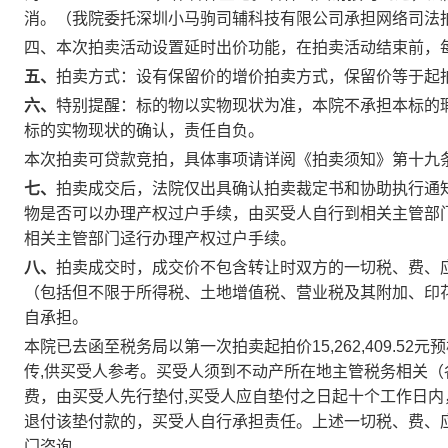
消。
（我院委托深圳小马驹司辅科技有限公司承担网络司法
四、本次拍卖活动设置延时出价功能，在拍卖活动结束前，
五、
拍卖方式：设有保留价的增价拍卖方式，保留价等于起
六、
特别提醒：
标的物以实物现状为准，本院不承担本标的
标的实物现状的确认，责任自负。
本次拍卖可贷款竞拍，具体事项请详阅《拍卖须知》第十九
七、
拍卖成交后，法院仅出具确认拍卖裁定书和协助执行通
物是否可以办理产权过户手续，由买受人自行到相关主管部
相关主管部门迳行办理产权过户手续。
八、
拍卖成交时，成交价不包含转让时双方的一切税、费、
（包括但不限于所得税、土地增值税、营业税及其附加、印
自承担
。
本院已去函至税务局以第一次拍卖起拍价
15,262,409.52
元预
传
,
供买受人参考。买受人须到不动产所在地主管税务相关（
费，由买受人先行垫付
,
买受人应自垫付之日起十个工作日内
退付该垫付款的，买受人自行承担责任。
上述一切税、费、
门咨询。