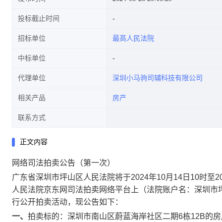
投标截止时间
招标单位
最高人民法院
中标单位
代理单位
深圳小马驹司辅科技有限公司
相关产品
房产
联系方式
正文内容
网络司法拍卖公告（第一次）
广东省深圳市坪
山
区人民法院将于
2024
年
10
月
14
日
10
时至
2
人民法院京东网司法拍卖网络平台上（法院账户名：深圳市
行公开拍卖活动，现公告如下：
一、
拍卖标的：
深圳市南山区蔚蓝海岸社区二期
6
栋
12B
的房