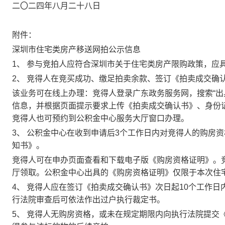
二〇二四年八月二十八日
附件：
深圳市住宅类房产移送网拍公示信息
1、 参与竞拍人应符合深圳市关于住宅类房产限购政策，应
2、 竞得人在竞买成功、缴足拍卖余款、签订《拍卖成交确
该业务可在线上办理：竞得人登录广东政务服务网，搜索“出
信息，并根据页面提示要求上传《拍卖成交确认书》、身份
竞得人也可预约到公积金中心服务大厅窗口办理。
3、 公积金中心在收到申请后
3
个工作日内对竞得人的购房资
知书》。
竞得人可在申办页面查看和下载电子版《购房资格证明》。
厅领取。公积金中心出具的《购房资格证明》仅限于本次住
4、 竞得人应在签订《拍卖成交确认书》次日起
10
个工作日
行法院审查后可依法作出过户执行裁定书。
5、 竞得人无购房资格，或未在规定期限内向执行法院提交