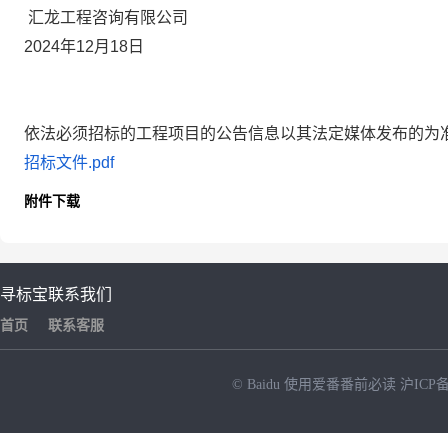
汇龙工程咨询有限公司
2024年
12
月
18
日
依法必须招标的工程项目的公告信息以其法定媒体发布的为
招标文件.pdf
附件下载
寻标宝
联系我们
首页
联系客服
© Baidu
使用爱番番前必读
沪ICP备
NEW
HOT