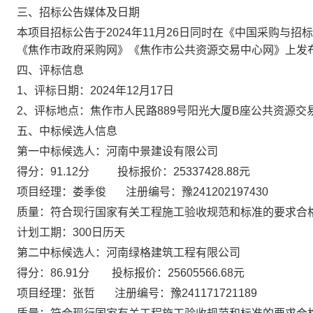
三、
招标公告媒体及日期
本项目招标公告于
2024年
11
月
26
日同时在《中国采购与招标
《焦作市政府采购网》《焦作市公共资源交易中心网》上发
四、
评标信息
1、评标日期：2024年
12
月
17
日
2、评标地点：焦作市人民路889号阳光大厦B座公共资源交
五、
中标候选人信息
第一中标候选人：
河南中景建设有限公司
得分
：
91.12
分
投标报价
：
25337428.88元
项目经理：娄季俊
注册编号
：
豫
241202197430
质量：
符合现行国家有关工程施工验收规范和标准的要求合
计划工期：
300日历天
第二中标候选人：
河南绿格建筑工程有限公司
得分
：
86.91
分
投标报价
：
25605566.68
元
项目经理：张哲
注册编号：豫
241171721189