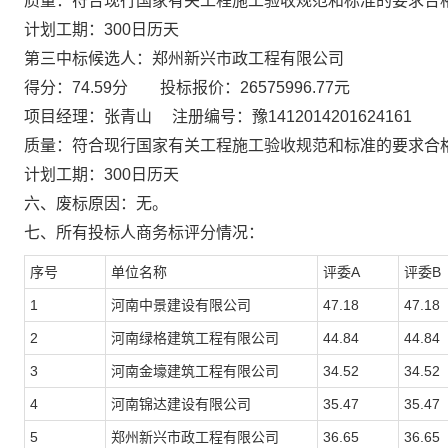
质量：
符合现行国家有关工程施工验收规范和标准的要求合
计划工期：
300日历天
第三中标候选人：
郑州新兴市政工程有限公司
得分
：
74.59
分
投标报价
：
26575996.77
元
项目经理：张青山
注册编号：豫
1412014201624161
质量：
符合现行国家有关工程施工验收规范和标准的要求合
计划工期：
300日历天
六、
废标原因：无。
七、
所有投标人商务标评分情况：
序号
单位名称
评委
A
评委
B
1
河南中景建设有限公司
47.18
47.18
2
河南绿格建筑工程有限公司
44.84
44.84
3
河南金壕建筑工程有限公司
34.52
34.52
4
河南锦达建设有限公司
35.47
35.47
5
郑州新兴市政工程有限公司
36.65
36.65