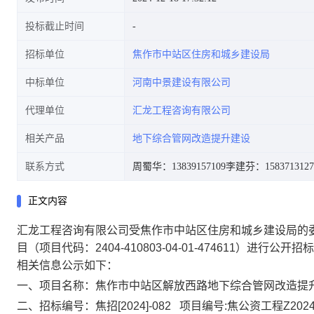
投标截止时间
招标单位
焦作市中站区住房和城乡建设局
中标单位
河南中景建设有限公司
代理单位
汇龙工程咨询有限公司
相关产品
地下综合管网改造提升建设
联系方式
周蜀华：13839157109
李建芬：1583713127
正文内容
汇龙工程咨询有限公司受
焦作市中站区住房和城乡建设局
的
目
（项目代码：
2404-410803-04-01-474611
）进行公开招标
相关信息公示如下：
一、
项目名称：
焦作市中站区解放西路地下综合管网改造提
二、
招标编号：
焦招
[2024]-082
项目编号
:
焦公资工程
Z2024