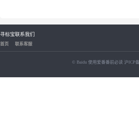
寻标宝
联系我们
首页
联系客服
© Baidu
使用爱番番前必读
沪ICP备
NEW
HOT