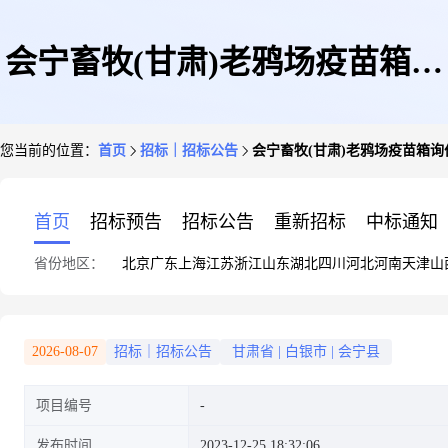
会宁畜牧(甘肃)老鸦场疫苗箱询
您当前的位置：
首页
招标｜招标公告
会宁畜牧(甘肃)老鸦场疫苗箱询
价公告
首页
招标预告
招标公告
重新招标
中标通知
省份地区：
北京
广东
上海
江苏
浙江
山东
湖北
四川
河北
河南
天津
山
2026-08-07
招标｜招标公告
甘肃省
|
白银市
|
会宁县
项目编号
发布时间
2023-12-25 18:32:06