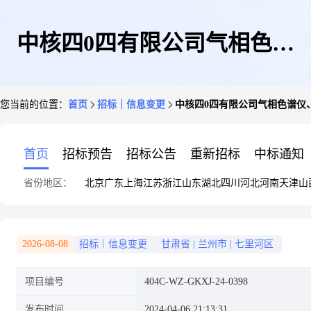
中核四0四有限公司气相色谱
您当前的位置：
首页
招标｜信息变更
中核四0四有限公司气相色谱仪、粒度
仪、粒度仪等设备备品备件采购
首页
招标预告
招标公告
重新招标
中标通知
省份地区：
北京
广东
上海
江苏
浙江
山东
湖北
四川
河北
河南
天津
山
项目[404C-WZ-GKXJ-24-0398]
2026-08-08
招标｜信息变更
甘肃省
|
兰州市
|
七里河区
项目编号
404C-WZ-GKXJ-24-0398
第2次变更公告
发布时间
2024-04-06 21:13:31