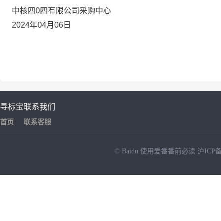
中核四
0
四有限公司采购中心
2024
年
04
月
06
日
寻标宝
联系我们
首页
联系客服
© Baidu
使用爱番番前必读
沪ICP备
NEW
HOT