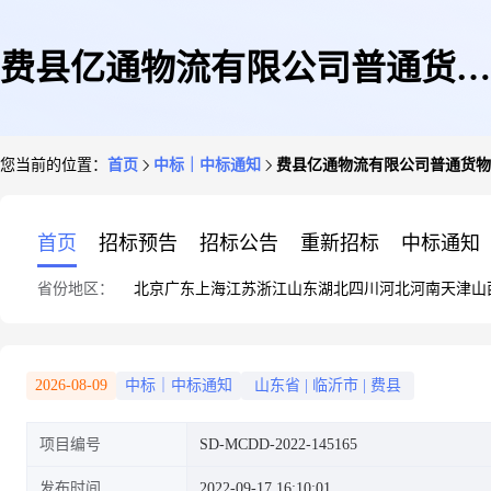
费县亿通物流有限公司普通货物
您当前的位置：
首页
中标｜中标通知
费县亿通物流有限公司普通货物
运输车辆道路运输证配发、换
首页
招标预告
招标公告
重新招标
中标通知
省份地区：
北京
广东
上海
江苏
浙江
山东
湖北
四川
河北
河南
天津
山
发、补发(新)车辆综合性能检测
2026-08-09
中标｜中标通知
山东省
|
临沂市
|
费县
项目编号
SD-MCDD-2022-145165
报告中介服务议价成交公告
发布时间
2022-09-17 16:10:01