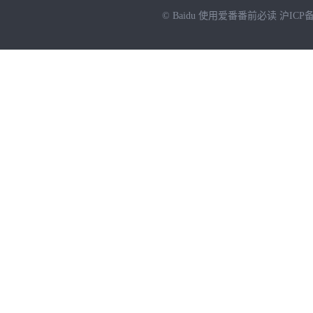
© Baidu
使用爱番番前必读
沪ICP备
NEW
HOT
暂时没有搜索结果…