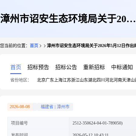
漳州市诏安生态环境局关于2026
您当前的位置：
首页
漳州市诏安生态环境局关于2026年5月12日
年5月12日作出的建设项目环境
首页
招标预告
招标公告
重新招标
中标通知
省份地区：
北京
广东
上海
江苏
浙江
山东
湖北
四川
河北
河南
天津
山
影响评价文件审批决定的公告
2026-08-08
福建省
|
漳州市
项目编号
2512-350624-04-01-789050)
发布时间
2026-05-12 10:43:11