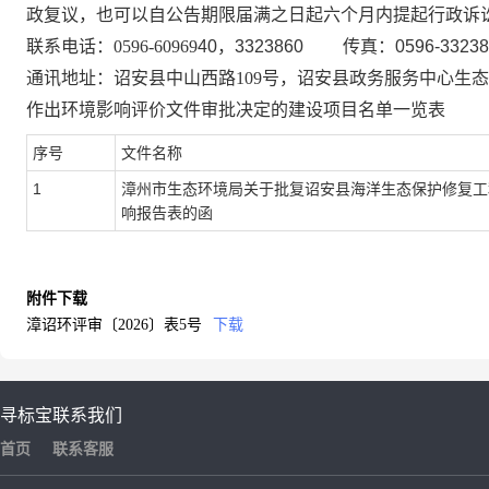
政复议，也可以自公告期限届满之日起六个月内提起行政诉
联系电话：
0596-60969
4
0，3323860 传真：0596-33238
通讯地址：诏安县中山西路
109号，诏安县
政务
服务中心
生态
作出环境影响评价文件审批决定的建设项目名单一览表
序号
文件名称
1
漳州市生态环境局关于批复诏安县海洋生态保护修复工
响报告表的函
附件下载
漳诏环评审〔2026〕表5号
下载
寻标宝
联系我们
首页
联系客服