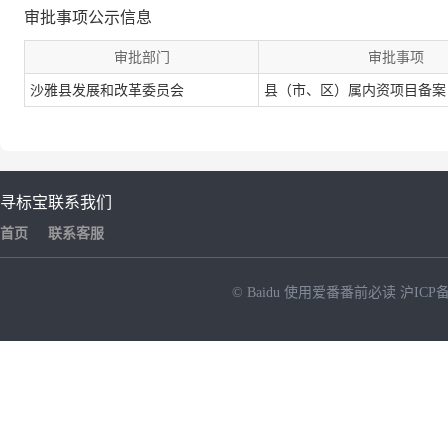
审批事项公示信息
审批部门
审批事项
沙雅县发展和改革委员会
县（市、区）属内资项目备案
寻标宝
联系我们
首页
联系客服
© Baidu
使用爱番番前必读
沪ICP备
NEW
HOT