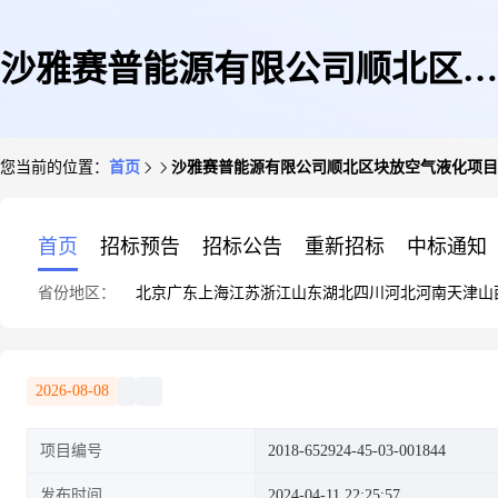
沙雅赛普能源有限公司顺北区块
您当前的位置：
首页
沙雅赛普能源有限公司顺北区块放空气液化项目
放空气液化项目
首页
招标预告
招标公告
重新招标
中标通知
省份地区：
北京
广东
上海
江苏
浙江
山东
湖北
四川
河北
河南
天津
山
2026-08-08
项目编号
2018-652924-45-03-001844
发布时间
2024-04-11 22:25:57