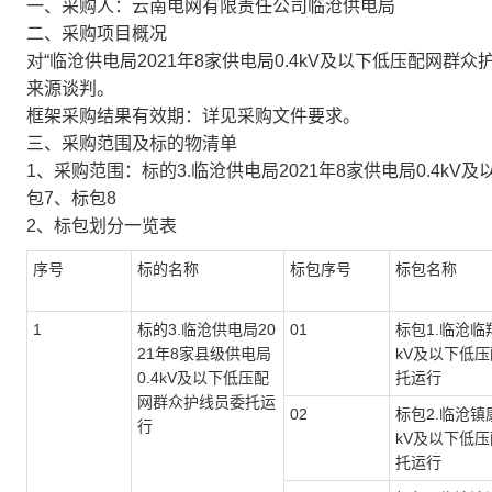
一、采购人：云南电网有限责任公司临沧供电局
二、采购项目概况
对“临沧供电局2021年8家供电局0.4kV及以下低压配网群
来源谈判。
框架采购结果有效期：详见采购文件要求。
三、采购范围及标的物清单
1、采购范围：标的3.临沧供电局2021年8家供电局0.4k
包7、标包8
2、标包划分一览表
序号
标的名称
标包序号
标包名称
1
标的3.临沧供电局20
01
标包1.临沧临翔
21年8家县级供电局
kV及以下低
0.4kV及以下低压配
托运行
网群众护线员委托运
02
标包2.临沧镇康
行
kV及以下低
托运行