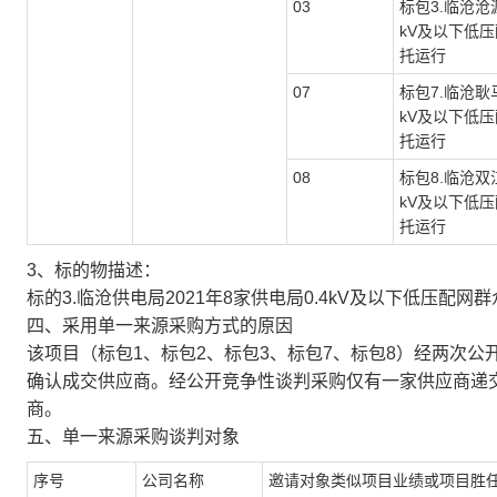
03
标包3.临沧沧源
kV及以下低
托运行
07
标包7.临沧耿马
kV及以下低
托运行
08
标包8.临沧双江
kV及以下低
托运行
3、标的物描述：
标的3.临沧供电局2021年8家供电局0.4kV及以下低压配
四、采用单一来源采购方式的原因
该项目（标包1、标包2、标包3、标包7、标包8）经两次
确认成交供应商。经公开竞争性谈判采购仅有一家供应商递
商。
五、单一来源采购谈判对象
序号
公司名称
邀请对象类似项目业绩或项目胜