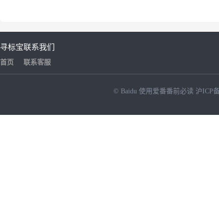
寻标宝
联系我们
首页
联系客服
© Baidu
使用爱番番前必读
沪ICP备
NEW
HOT