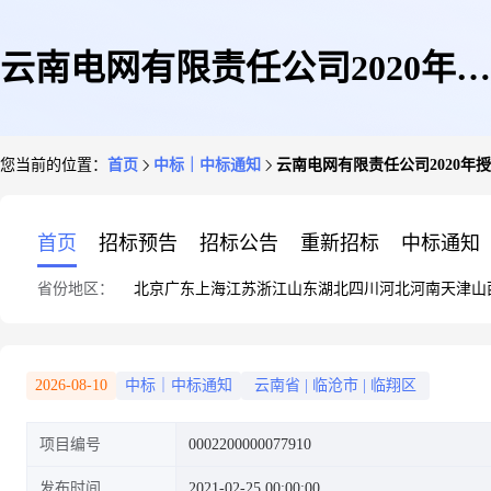
云南电网有限责任公司2020年授
您当前的位置：
首页
中标｜中标通知
云南电网有限责任公司2020年
权临沧供电局第四批服务类框架
首页
招标预告
招标公告
重新招标
中标通知
省份地区：
北京
广东
上海
江苏
浙江
山东
湖北
四川
河北
河南
天津
山
招标(标的3.四次采购转单一来
2026-08-10
中标｜中标通知
云南省
|
临沧市
|
临翔区
项目编号
0002200000077910
源谈判)-公示公告
发布时间
2021-02-25 00:00:00