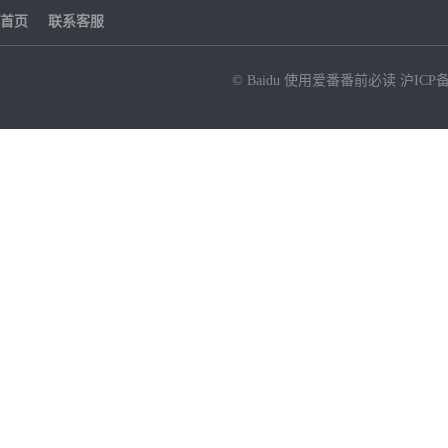
首页
联系客服
© Baidu
使用爱番番前必读
沪ICP备
NEW
HOT
暂时没有搜索结果…