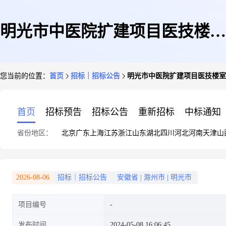
明光市中医院扩建项目医技楼室
您当前的位置：
首页
招标｜招标公告
明光市中医院扩建项目医技楼室
外配套、道路铺装及非机动车棚
首页
招标预告
招标公告
重新招标
中标通知
省份地区：
北京
广东
上海
江苏
浙江
山东
湖北
四川
河北
河南
天津
山
建设工程项目
2026-08-06
招标｜招标公告
安徽省
|
滁州市
|
明光市
项目编号
发布时间
2024-05-08 16:06:45