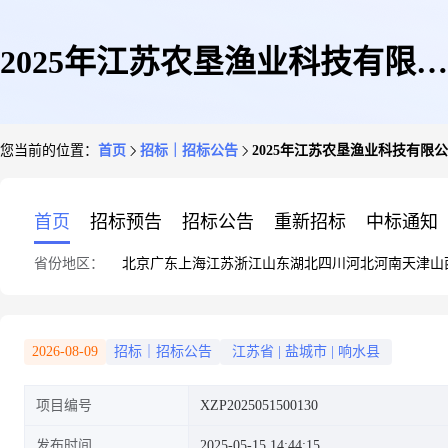
2025年江苏农垦渔业科技有限公
您当前的位置：
首页
招标｜招标公告
2025年江苏农垦渔业科技有限
司生态甲鱼场改造项目(冷链物
首页
招标预告
招标公告
重新招标
中标通知
省份地区：
北京
广东
上海
江苏
浙江
山东
湖北
四川
河北
河南
天津
山
流库)招标公告
2026-08-09
招标｜招标公告
江苏省
|
盐城市
|
响水县
项目编号
XZP2025051500130
发布时间
2025-05-15 14:44:15