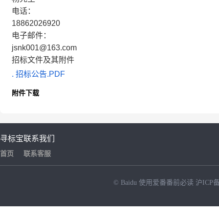
电话：
18862026920
电子邮件：
jsnk001@163.com
招标文件及其附件
. 招标公告.PDF
附件下载
寻标宝
联系我们
首页
联系客服
© Baidu
使用爱番番前必读
沪ICP备
NEW
HOT