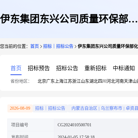
伊东集团东兴公司质量环保部化
您当前的位置：
首页
招标｜招标公告
伊东集团东兴公司质量环保部化验试
验试剂等6项采购20240104
首页
招标预告
招标公告
重新招标
中标通知
省份地区：
北京
广东
上海
江苏
浙江
山东
湖北
四川
河北
河南
天津
山
2026-08-09
招标｜招标公告
内蒙古自治区
|
乌兰察布市
|
卓资
项目编号
CG2024010500701
发布时间
2024-01-05 17:58:18