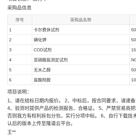
采购品信息
序号
采购品名称
1
卡尔费休试剂
50
2
碘化钾
5
3
COD试剂
1
4
亚硝酸盐测定试剂
N
5
无水乙醇
50
6
盐酸羟胺
1
项目说明：
1、请在结标日期内报价。 2、中标后，按合同要求，请速
4、验货时提供产品的检测报告、合格证。 5、严禁贸易商
否则我方有权利拆包分包，实行分项中标。 6、自行下载技
认后的版本上传至隆道云平台。
王**