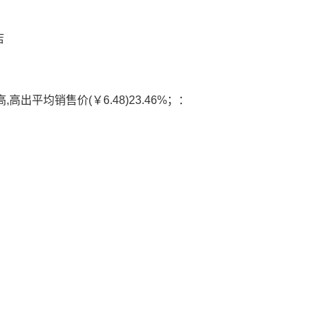
店
,高出平均销售价(￥6.48)23.46%；
：