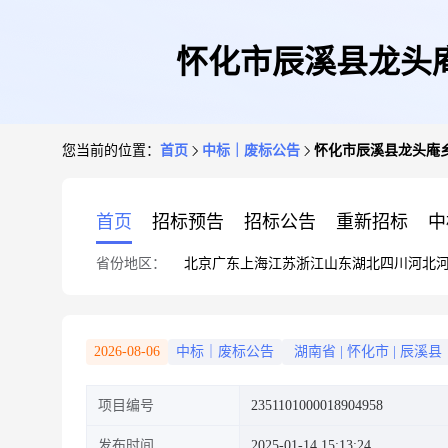
怀化市辰溪县龙头
您当前的位置：
首页
中标｜废标公告
怀化市辰溪县龙头庵
首页
招标预告
招标公告
重新招标
中
省份地区：
北京
广东
上海
江苏
浙江
山东
湖北
四川
河北
2026-08-06
中标｜废标公告
湖南省
|
怀化市
|
辰溪县
项目编号
2351101000018904958
发布时间
2025-01-14 15:13:24