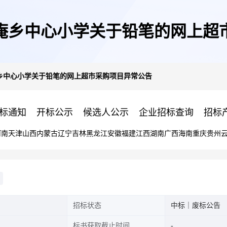
庵乡中心小学关于铅笔的网上超
乡中心小学关于铅笔的网上超市采购项目异常公告
标通知
开标公示
候选人公示
企业招标查询
招标
河南
天津
山西
内蒙古
辽宁
吉林
黑龙江
安徽
福建
江西
湖南
广西
海南
重庆
贵州
招标状态
中标｜废标公告
标书获取截止时间