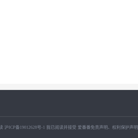
读
沪ICP备19012628号-1
我已阅读并接受
爱番番免责声明
、
权利保护声明