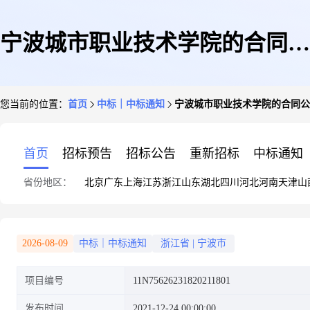
宁波城市职业技术学院的合同公
您当前的位置：
首页
中标｜中标通知
宁波城市职业技术学院的合同公
告
首页
招标预告
招标公告
重新招标
中标通知
省份地区：
北京
广东
上海
江苏
浙江
山东
湖北
四川
河北
河南
天津
山
2026-08-09
中标｜中标通知
浙江省
|
宁波市
项目编号
11N75626231820211801
发布时间
2021-12-24 00:00:00