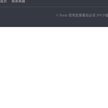
首页
联系客服
© Baidu
使用爱番番前必读
沪ICP备
NEW
HOT
暂时没有搜索结果…