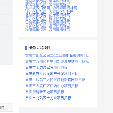
潼南区招标网
铜梁区招标网
武隆区招标网
梁平区招标网
九龙坡区招标网
沙坪坝区招标网
江北区招标网
大渡口区招标网
北碚区招标网
南岸区招标网
綦江区招标网
黔江区招标网
巴南区招标网
渝北区招标网
大足区招标网
渝中区招标网
涪陵区招标网
万州区招标网
最新采购项目
重庆市烟草公司二0二四季地膜采购项目招
标公告
重庆市万州区甘宁河新能源电站项目招标
重庆市金刀峡军方项目招标
重庆政府平台发地产开发项目招标
重庆白沙第二人民医院翻新官网项目招标
公告
重庆市大度口区广场中心项目招标
重庆潜能新天地项目招标
重庆市北碚区金刀峡项目招标
附件