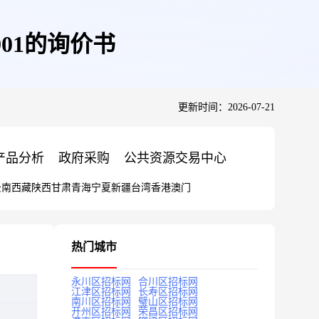
01的询价书
更新时间：2026-07-21
产品分析
政府采购
公共资源交易中心
云南
西藏
陕西
甘肃
青海
宁夏
新疆
台湾
香港
澳门
热门城市
永川区招标网
合川区招标网
江津区招标网
长寿区招标网
南川区招标网
璧山区招标网
开州区招标网
荣昌区招标网