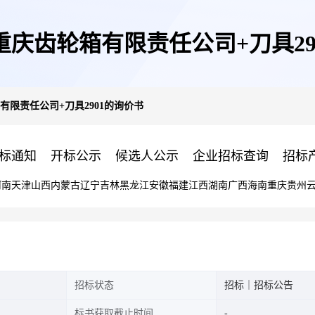
重庆齿轮箱有限责任公司+刀具29
有限责任公司+刀具2901的询价书
标通知
开标公示
候选人公示
企业招标查询
招标
河南
天津
山西
内蒙古
辽宁
吉林
黑龙江
安徽
福建
江西
湖南
广西
海南
重庆
贵州
招标状态
招标｜招标公告
标书获取截止时间