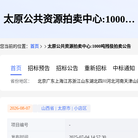
太原公共资源拍卖中心:1000吨
您当前的位置：
首页
太原公共资源拍卖中心:1000吨残极拍卖公告
残极拍卖公告
首页
招标预告
招标公告
重新招标
中标通知
省份地区：
北京
广东
上海
江苏
浙江
山东
湖北
四川
河北
河南
天津
山
2026-08-07
山西省
|
太原市
|
小店区
项目编号
发布时间
2025-07-04 14:57:30