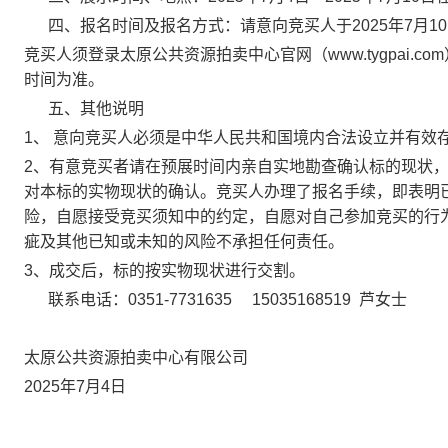
四、报名时间及报名方式：
请意向竞买人于2025年7月1
竞买人须登录太原公共资源拍卖中心官网（www.tygpai
时间为准。
五、其他说明
1、 意向竞买人必须是中华人民共和国境内合法设立并有效
2、
有意竞买者请在预展时间内亲自实地勘查确认标的现状
对本标的实物现状的确认
。
竞买人办理了报名手续，即表明
险
，自愿接受
竞买须知中的约定
，
自
愿对自己参加竞买的行
疵及
其他
已知或未知的
风险
不承担任何责任。
3、成交后，标的按实物现状进行交割。
联系电话：0351-7731635 15035168519 芦女士
太原公共资源拍卖中心有限公司
20
25
年
7
月
4
日