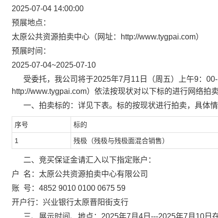
2025-07-04 14:00:00
预展地点：
太原公共资源拍卖中心（网址：http://www.tygpai.com）
预展时间：
2025-07-04~2025-07-10
受委托，我公司将于2025年7月11日（周五）上午9：00
http://www.tygpai.com）依法按现状对以下标的进行网络
一、拍卖标的：
详见下表
。
标的
按现状进行拍卖，
具体情
序号
标的
1
残极（残极与残极面混合销售）
二、竞买保证金请汇入以下指定账户：
户 名：太原公共资源拍卖中心有限公司
账 号：4852 9010 0100 0675 59
开户行：兴业银行太原晋阳街支行
三、
展示时间、地点：
2025年7月4日---2025年7月10