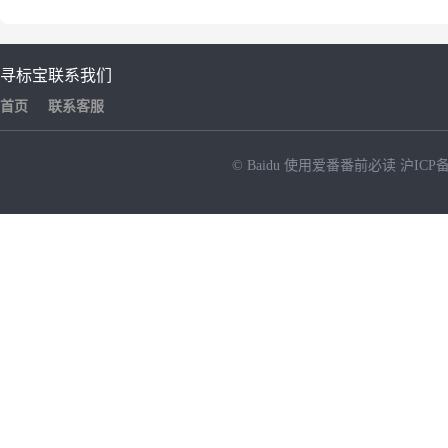
寻标宝
联系我们
首页
联系客服
© Baidu
使用爱番番前必读
沪ICP备
NEW
HOT
暂时没有搜索结果…