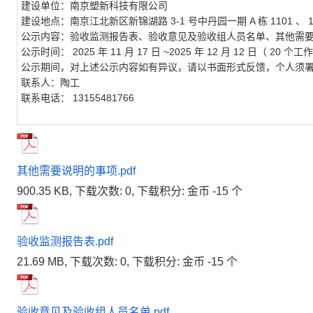
建设单位：南京塑新科技有限公司
建设地点：南京江北新区新锦湖路
3-1
号中丹园一期
A
栋
1101
、
公示内容：验收监测报告表、验收意见及验收组人员名单、其他需
公示时间：
2025
年
11
月
17
日
~2025
年
12
月
12
日（
20
个工作
公示期间，对上述公示内容如有异议，请以书面形式反馈，个人须
联系人：陶工
联系电话：
13155481766
其他需要说明的事项.pdf
900.35 KB, 下载次数: 0, 下载积分: 金币 -15 个
验收监测报告表.pdf
21.69 MB, 下载次数: 0, 下载积分: 金币 -15 个
验收意见及验收组人员名单.pdf