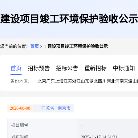
建设项目竣工环境保护验收公示
您当前的位置：
首页
建设项目竣工环境保护验收公示
首页
招标预告
招标公告
重新招标
中标通知
省份地区：
北京
广东
上海
江苏
浙江
山东
湖北
四川
河北
河南
天津
山
2026-08-08
江苏省
|
南京市
项目编号
发布时间
2025-11-17 14:31:21