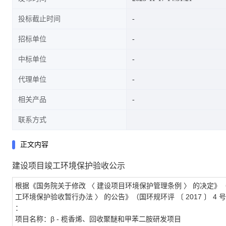
投标截止时间
招标单位
中标单位
代理单位
相关产品
联系方式
正文内容
建设项目竣工环境保护验收公示
根据《国务院关于修改
〈
建设项目环境保护管理条例
〉
的决定》
工环境保护验收暂行办法
〉
的公告》（国环规环评
〔
2017
〕
4
号
：
项目名称：β
-
榄香烯、回收聚醚和甲苯二胺研发项目