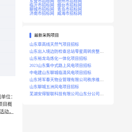
东营市招标网
德州市招标网
临沂市招标网
烟台市招标网
聊城市招标网
青岛市招标网
济南市招标网
威海市招标网
最新采购项目
山东章高线天然气项目招标
山东出入境边防检查总站零星周转房整修
项目招标中标
山东裕龙岛炼化一体化项目招标
2023山东集中式路上风电项目招标
中电建山东聊城临清风电项目招标
山东将军春天物业管理有限公司秩序维护
服务项目招标公告
山东聊城五洲风电项目招标
芜湖安得智联科技有限公司山东分公司济
制单位：
南地区快递项目招标公告
项目概
列活动，