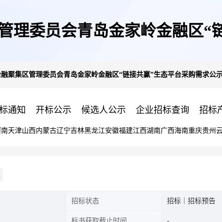
区管理委员会青岛金家岭金融区“
金融聚集区管理委员会青岛金家岭金融区“链接共赢”生态平台采购需求公
标通知
开标公示
候选人公示
企业招标查询
招标
河南
天津
山西
内蒙古
辽宁
吉林
黑龙江
安徽
福建
江西
湖南
广西
海南
重庆
贵州
招标状态
招标｜招标预告
标书获取截止时间