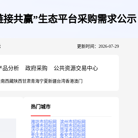
链接共赢”生态平台采购需求公示
示
更新时间：2026-07-29
产品分析
政府采购
公共资源交易中心
云南
西藏
陕西
甘肃
青海
宁夏
新疆
台湾
香港
澳门
热门城市
潍坊市招标网
滨州市招标网
淄博市招标网
日照市招标网
济宁市招标网
菏泽市招标网
枣庄市招标网
泰安市招标网