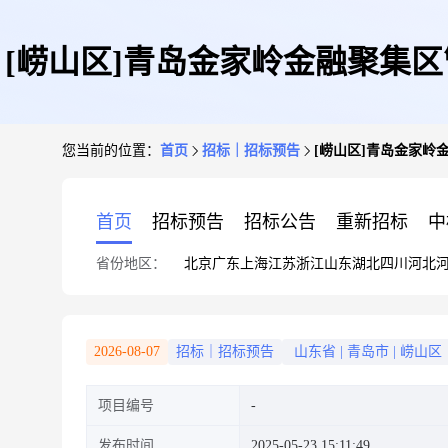
[崂山区]青岛金家岭金融聚集
您当前的位置：
首页
招标｜招标预告
[崂山区]青岛金家岭
首页
招标预告
招标公告
重新招标
中
省份地区：
北京
广东
上海
江苏
浙江
山东
湖北
四川
河北
2026-08-07
招标｜招标预告
山东省
|
青岛市
|
崂山区
项目编号
发布时间
2025-05-23 15:11:49