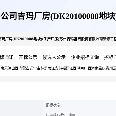
吉玛厂房(DK20100088地
厂房(DK20100088地块)(生产厂房)苏州吉玛基因股份有限公司装修工
限公司装修工程
标通知
开标公示
候选人公示
企业招标查询
招标
河南
天津
山西
内蒙古
辽宁
吉林
黑龙江
安徽
福建
江西
湖南
广西
海南
重庆
贵州
招标状态
标书获取截止时间