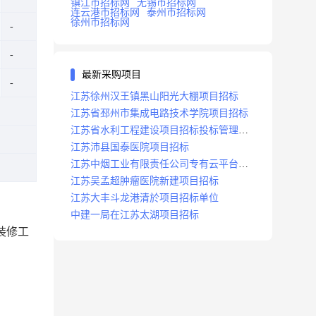
镇江市招标网
无锡市招标网
连云港市招标网
泰州市招标网
徐州市招标网
最新采购项目
江苏徐州汉王镇黑山阳光大棚项目招标
江苏省邳州市集成电路技术学院项目招标
江苏省水利工程建设项目招标投标管理办
法
江苏沛县国泰医院项目招标
江苏中烟工业有限责任公司专有云平台扩
容项目招标
江苏吴孟超肿瘤医院新建项目招标
江苏大丰斗龙港清於项目招标单位
中建一局在江苏太湖项目招标
装修工