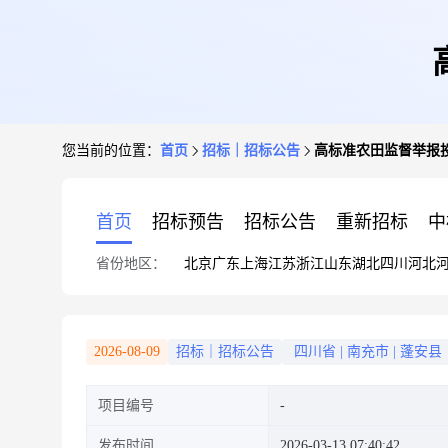
您当前的位置：
首页
招标｜招标公告
高标准农田监督举报
首页
招标预告
招标公告
重新招标
中
省份地区：
北京
广东
上海
江苏
浙江
山东
湖北
四川
河北
2026-08-09
招标｜招标公告
四川省
|
南充市
|
蓬安县
项目编号
发布时间
2026-03-13 07:40:42