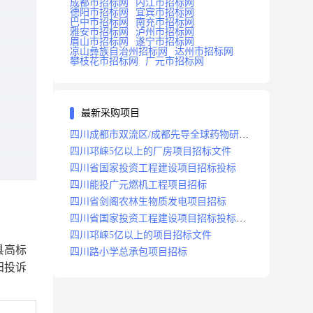
成都市招标网
内江市招标网
德阳市招标网
宜宾市招标网
巴中市招标网
南充市招标网
雅安市招标网
泸州市招标网
眉山市招标网
遂宁市招标网
凉山彝族自治州招标网
达州市招标网
攀枝花市招标网
广元市招标网
最新采购项目
四川成都市双流区/成都先导全球药物研发
生产基地(一期)(dj)项目招标标段
四川邛崃5亿以上的厂房项目招标文件
四川省国家投资工程建设项目招标投标
四川能投广元燃机工程项目招标
四川省剑阁农林生物质发电项目招标
四川省国家投资工程建设项目招标投标
2008年版
四川邛崃5亿以上的项目招标文件
县高标
四川路小学总承包项目招标
田投诉