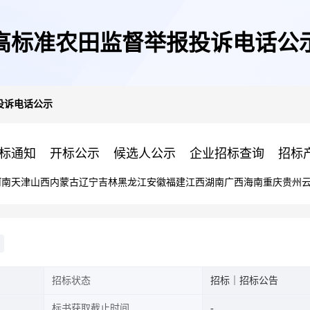
高标准农田监督举报投诉电话公
投诉电话公示
标通知
开标公示
候选人公示
企业招标查询
招标
河南
天津
山西
内蒙古
辽宁
吉林
黑龙江
安徽
福建
江西
湖南
广西
海南
重庆
贵州
招标状态
招标｜招标公告
标书获取截止时间