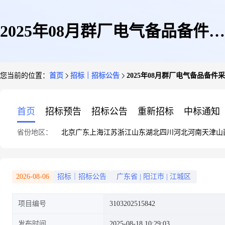
2025年08月群厂电气备品备件采
您当前的位置：
首页
招标｜招标公告
2025年08月群厂电气备品备
购项目直接采购信息公告
首页
招标预告
招标公告
重新招标
中标通知
省份地区：
北京
广东
上海
江苏
浙江
山东
湖北
四川
河北
河南
天津
山
2026-08-06
招标｜招标公告
广东省
|
阳江市
|
江城区
项目编号
3103202515842
发布时间
2025-08-18 10:29:03