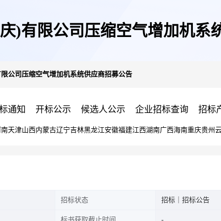
重庆)有限公司压缩空气增加机系
有限公司压缩空气增加机系统供应商招募公告
标通知
开标公示
候选人公示
企业招标查询
招标
河南
天津
山西
内蒙古
辽宁
吉林
黑龙江
安徽
福建
江西
湖南
广西
海南
重庆
贵州
招标状态
招标｜招标公告
标书获取截止时间