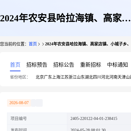
2024年农安县哈拉海镇、高家店
您当前的位置：
首页
2024年农安县哈拉海镇、高家店镇、小城子乡
镇、小城子乡、黄鱼圈乡农村公
首页
招标预告
招标公告
重新招标
中标通知
省份地区：
北京
广东
上海
江苏
浙江
山东
湖北
四川
河北
河南
天津
山
路路面改造工程
2026-08-07
项目编号
2405-220122-04-01-238415
发布时间
2024-05-28 08:01:30