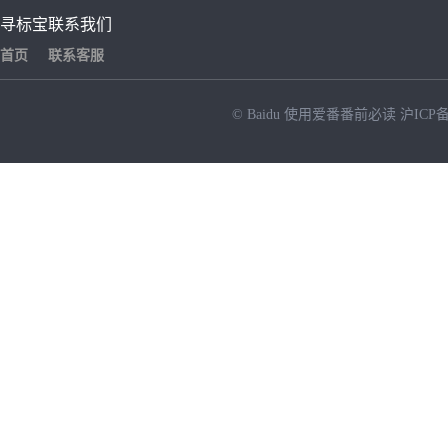
寻标宝
联系我们
首页
联系客服
© Baidu
使用爱番番前必读
沪ICP备
NEW
HOT
暂时没有搜索结果…