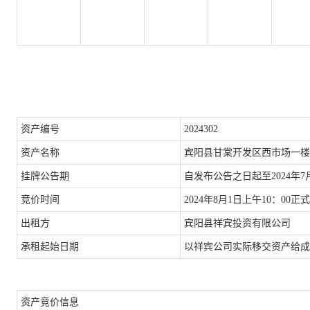
资产编号
2024302
资产名称
宾阳县甘棠开发区西市场一楼
挂牌公告期
自
发布公告之日起至
202
4
年
7
竞价时间
202
4
年
8月1日
上午
10：00
正式
出租方
宾阳县
祥宾
投资有限公司
承租起始日期
以
祥宾公司实际移交资产给成
资产竞价信息