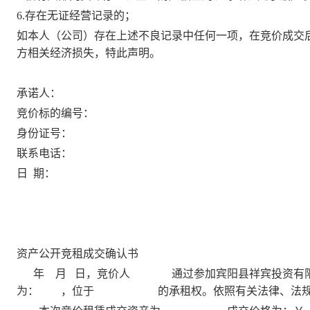
6.存在无证经营记录的；
如本人（公司）存在上述不良记录中任何一项，在竞价成交
方相关经济损失，特此声明。
承诺人：
竞价标的编号：
身份证号：
联系电话：
日
期：
资产公开竞租成交确认书
年
月
日，竞价人
通过参加
宾阳县祥宾投资有
为：
，位于
的承租权。依照有关法律、法