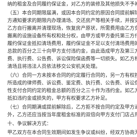
纳的租金及合同履约保证金，对乙方的装修及其他损失不予
（五）
本合同期限届满，或因本合同约定的原因合同提前解
方通知要求的期限内办理清场、交还房产等相关手续，并按
乙方自行搬离并清理现场，恢复房产原状，所需费用由乙方
搬离的设施设备所有权和处分权，由甲方或甲方委托第三方
履约保证金抵扣清场费用，履约保证金不足以支付清场费用
总款的百分之三十向甲方支付违约金，由此造成甲方及第三
费、执行费、公告费、诉讼保险保函费等一切损失。如乙方
清场且将违法人员依法移交公安机关处理。
（六）
合同一方未按本合同的约定履行合同的，另一方有权
所造成的律师费、诉讼费、鉴定费、执行费、公告费、诉讼
性支付合同约定的租金总额的百分之三十作为违约金。如乙
抵扣违约金或损失的，甲方有权要求乙方补足。
（七）
合同期满或提前解除后，乙方拒不按合同约定及甲方
外，乙方还应当按当年度租金标准的双倍向甲方支付门店占
十、争议解决方式：
甲乙双方在本合同生效期间如发生争议或纠纷，经双方协商