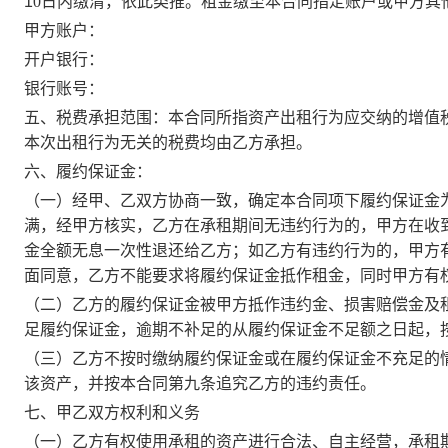
1
0日内缴清，依此类推
。
租金缴至本合同指定账户或甲方其
甲方账户：
开户银行：
银行
账
号：
五、税费承担范围：
本合同所指资产出租行为应交纳的增值
本次出租行为无关的税费均由乙方承担
。
六、履约保证金：
（一）
经甲、乙双方协商一致，
确定本合同项下履约保证金
满，经甲方核实，乙方在承租期间无违约行为的，甲方在收
金全额无息一次性退还给乙方；如乙方有违约行为的，甲方
面同意，乙方不能要求将履约保证金抵作租金，同时甲方有
（二）
乙方的履约保证金被甲方抵作违约金、损害赔偿金及
足履约保证金，逾期不补足的从履约保证金不足额之日起，
（三）
乙方不按时缴纳履约保证金或在履约保证金不充足的
该资产，并按本合同
第九条
追究乙方的违约责任。
七、甲乙双方权利和义务
（一）
乙方有权使用承租的资产进行合法、自主经营，承租