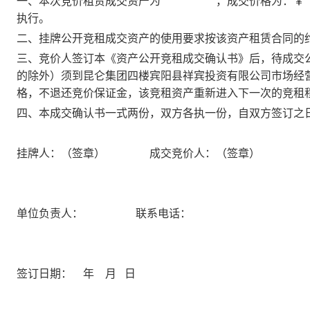
一、本次竞价租赁成交资产为
，成交价格为：
￥
执行。
二、挂牌公开竞租成交资产的使用要求按该资产租赁合同的
三、竞价人签订本《
资产公开
竞租
成交确认书
》后，
待成交
的除外）
须到
昆仑集团四楼
宾阳县
祥宾
投资有限公司
市场经
格，不退还竞价保证金，该竞租资产重新进入下一次的竞租
四、本
成交确认书
一式两份，双方各执一份，自双方签订之
挂牌人：（签章）
成交
竞价人：（签章）
单位负责人：
联系电话：
签订日期：
年
月
日