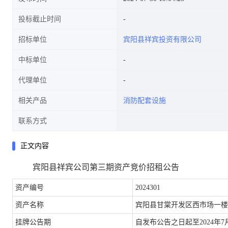
投标截止时间
招标单位
宾阳县祥宾投资有限公司
中标单位
代理单位
相关产品
消防配套设施
联系方式
正文内容
宾阳县祥宾公司
第三期
资产竞价
招租
公告
资产编号
2024301
资产名称
宾阳县甘棠开发区西市场一楼
挂牌公告期
自
发布公告之日起至
202
4
年
7