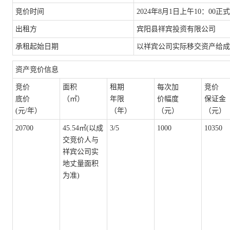
竞价时间
202
4
年
8月1日
上午
10：00
正式
出租方
宾阳县
祥宾
投资有限公司
承租起始日期
以
祥宾公司实际移交资产给成
资产竞价信息
竞价
面积
租期
每次加
竞价
底价
（㎡
）
年限
价幅度
保证金
(元/年）
（年）
（元）
（元）
20700
45.54
㎡
(以成
3/5
1000
10350
交竞价人与
祥宾公司实
地丈量面积
为准)