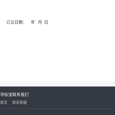
订立日期：
年
月
日
寻标宝
联系我们
首页
联系客服