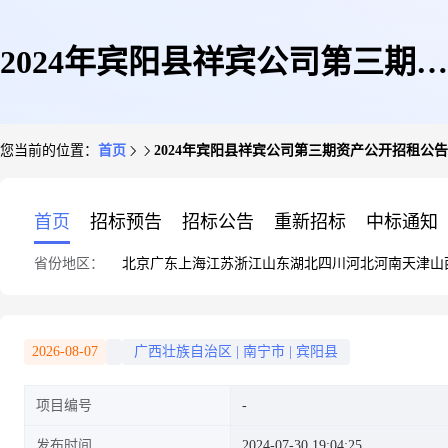
2024年宾阳县祥宾公司第三期资
您当前的位置：
首页
2024年宾阳县祥宾公司第三期资产公开招租公
产公开招租公告(宾阳县甘棠开
首页
招标预告
招标公告
重新招标
中标通知
省份地区：
北京
广东
上海
江苏
浙江
山东
湖北
四川
河北
河南
天津
山
发区西市场一楼东侧北起第3
2026-08-07
广西壮族自治区
|
南宁市
|
宾阳县
项目编号
间、第4间门店)
发布时间
2024-07-30 19:04:25