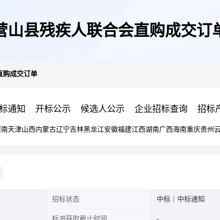
营山县残疾人联合会直购成交订
直购成交订单
标通知
开标公示
候选人公示
企业招标查询
招标
河南
天津
山西
内蒙古
辽宁
吉林
黑龙江
安徽
福建
江西
湖南
广西
海南
重庆
贵州
招标状态
中标｜中标通知
标书获取截止时间