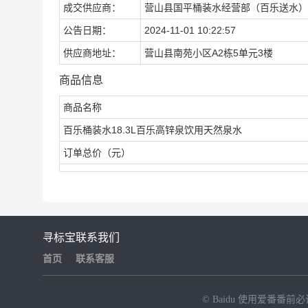
成交供应商：
营山县国平桶装水经营部（百乐送水）
公告日期：
2024-11-01 10:22:57
供应商地址：
营山县南苑小区A2栋5单元3楼
商品信息
商品名称
百乐桶装水18.3L百乐高锌泉饮用天然泉水
订单总价（元）
寻标宝
联系我们
首页
联系客服
© Baidu
使用爱番番前必