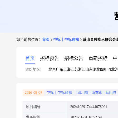
您当前的位置：
首页
中标｜中标通知
营山县残疾人联合会
首页
招标预告
招标公告
重新招标
中
省份地区：
北京
广东
上海
江苏
浙江
山东
湖北
四川
河北
2026-08-07
中标｜中标通知
四川省
|
南充市
|
营山县
项目编号
20241029174444078001
发布时间
2024-11-01 10:52:59