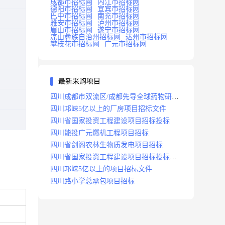
成都市招标网
内江市招标网
德阳市招标网
宜宾市招标网
巴中市招标网
南充市招标网
雅安市招标网
泸州市招标网
眉山市招标网
遂宁市招标网
凉山彝族自治州招标网
达州市招标网
攀枝花市招标网
广元市招标网
最新采购项目
四川成都市双流区/成都先导全球药物研发
生产基地(一期)(dj)项目招标标段
四川邛崃5亿以上的厂房项目招标文件
四川省国家投资工程建设项目招标投标
四川能投广元燃机工程项目招标
四川省剑阁农林生物质发电项目招标
四川省国家投资工程建设项目招标投标
2008年版
四川邛崃5亿以上的项目招标文件
四川路小学总承包项目招标