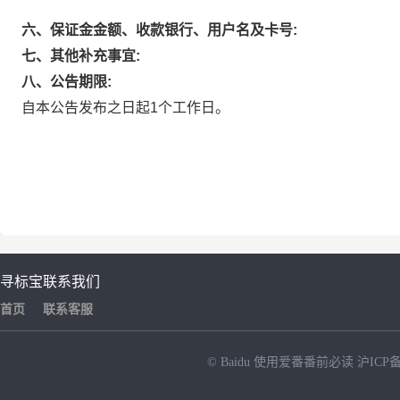
六、保证金金额、收款银行、用户名及卡号:
七、其他补充事宜:
八、公告期限:
自本公告发布之日起1个工作日。
寻标宝
联系我们
首页
联系客服
© Baidu
使用爱番番前必读
沪ICP备