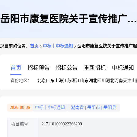
岳阳市康复医院关于宣传推广服
您当前的位置：
首页
中标｜中标通知
岳阳市康复医院关于宣传推广服
务的网上超市采购项目成交公告
首页
招标预告
招标公告
重新招标
中标通知
省份地区：
北京
广东
上海
江苏
浙江
山东
湖北
四川
河北
河南
天津
山
2026-08-06
中标｜中标通知
湖南省
|
岳阳市
|
岳阳县
项目编号
2171101000022266299