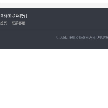
寻标宝
联系我们
首页
联系客服
© Baidu
使用爱番番前必读
沪ICP备
NEW
HOT
暂时没有搜索结果…