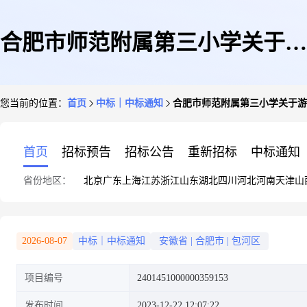
合肥市师范附属第三小学关于游
您当前的位置：
首页
中标｜中标通知
合肥市师范附属第三小学关于游
乐场/体育场馆设施的网上超市
首页
招标预告
招标公告
重新招标
中标通知
省份地区：
北京
广东
上海
江苏
浙江
山东
湖北
四川
河北
河南
天津
山
采购项目成交公告
2026-08-07
中标｜中标通知
安徽省
|
合肥市
|
包河区
项目编号
2401451000000359153
发布时间
2023-12-22 12:07:22