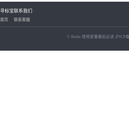
寻标宝
联系我们
首页
联系客服
© Baidu
使用爱番番前必读
沪ICP备
NEW
HOT
暂时没有搜索结果…