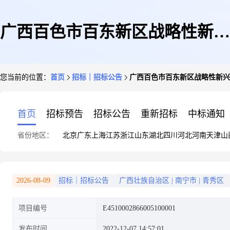
广西百色市百东新区战略性新兴
您当前的位置：
首页
招标｜招标公告
广西百色市百东新区战略性新兴
产业园基础设施补短板PPP项目
首页
招标预告
招标公告
重新招标
中标通知
省份地区：
北京
广东
上海
江苏
浙江
山东
湖北
四川
河北
河南
天津
山
(二期)社会资本采购资格预审公
2026-08-09
招标｜招标公告
广西壮族自治区
|
南宁市
|
青秀区
项目编号
E4510002866005100001
告
发布时间
2022-12-07 14:57:01