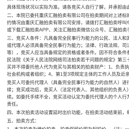
具体现场状况以实际为准。请各竞买人自行了解，并承担由
二、
本院已委托重庆汇融拍卖有限公司在拍卖期间对上述标
约情况由重庆汇融拍卖有限公司安排，
请拨打汇融拍卖呼叫
或下载汇融拍卖APP、关注汇融拍卖微信公众号、汇融拍卖
三
、
竞买人条件：凡具备完全民事行为能力的公民、法人和
或代理人必须具备完全民事行为能力；法律、行政法规、司
等），竞买人应当具备规定的资格或者条件。因不符合条件
民法院《关于人民法院网络司法拍卖若干问题的规定》第三
买并不得委托他人代为竞买与其相关的拍卖财产：
1、负责
社会机构或者组织；4、第1至3项规定主体的工作人员及近
竞买人可委托代理人（具备完全民事行为能力的自然人）进
续；竞买成功后，竞买人（法定代表人、其他组织的负责人
续。如委托手续不全，竞买活动认定为委托代理人的个人行
责任。
四
、本次拍卖活动设置延时出价功能，在拍卖活动结束前，
五
、拍卖方式：