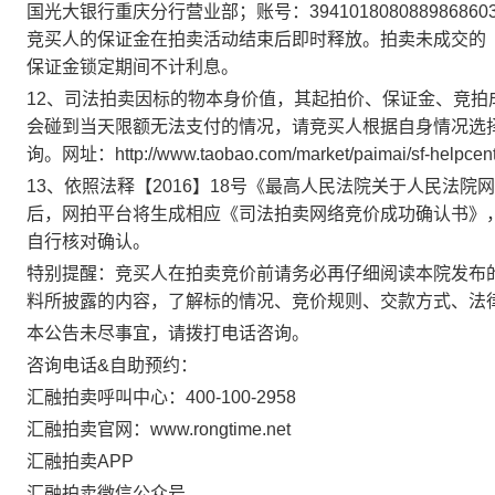
国光大银行重庆分行营业部；账号：
394101808088986860
竞买人的保证金在拍卖活动结束后即时释放。拍卖未成交的
保证金锁定期间不计利息。
1
2
、司法拍卖因标的物本身价值，其起拍价、保证金、竞拍
会碰到当天限额无法支付的情况，请竞买人根据自身情况选
询。网址：
http://www.taobao.com/market/paimai/sf-helpcen
1
3
、依照法释【
2016】18号《最高人民法院关于人民法
后，网拍平台将生成相应《司法拍卖网络竞价成功确认书》
自行核对确认。
特别提醒：竞买人在拍卖竞价前请务必再仔细阅读本院发布
料所披露的内容，了解标的情况、竞价规则、交款方式、法
本公告未尽事宜，请拨打电话咨询。
咨询电话
&自助预约：
汇融拍卖呼叫中心：
400-100-2958
汇融拍卖官网：
www.rongtime.net
汇融拍卖
APP
汇融拍卖微信公众号