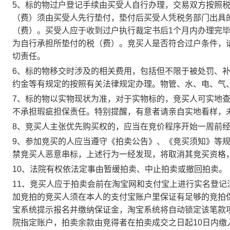
5
、
标的物过户登记手续由买受人自行办理，交易双方按照
（费）须由买受人先行垫付，垫付后买受人凭税务部门出具
（费）。买受人应于收到过户执行裁定书后
1个月内办理完
为自行承担所垫付的税（费）。竞买人是否符合过户条件，
切责任。
6
、标的物移交时涉及的相关费用，包括但不限于被处罚、
约金等有规定的按照有关法律规定办理。物管、水、电、气
7
、标的物以实物现状为准，对于实物标的，竞买人可实地
不承担瑕疵担保责任。特别提醒，有意者请亲自实地看样，
8
、竞买人主张优先购买权的，应当在竞价程序开始一周前
9
、参加竞买的人应当遵守《拍卖公告》、《竞买须知》等
禁竞买人恶意串标，上述行为一经发现，将取消其竞买资格
1
0
、法院有权依法定事由暂缓拍卖、中止拍卖或撤回拍卖。
11
、竞买人应于拍卖会前在淘宝网和支付宝上进行实名登记
加竞拍的竞买人须在本人的支付宝账户里保证有足够的竞拍
宝系统提示报名并缴纳保证金，淘宝系统将自动锁定该笔款
院指定账户，拍卖余款由竞得者
在拍卖成交之日起
10
日内缴