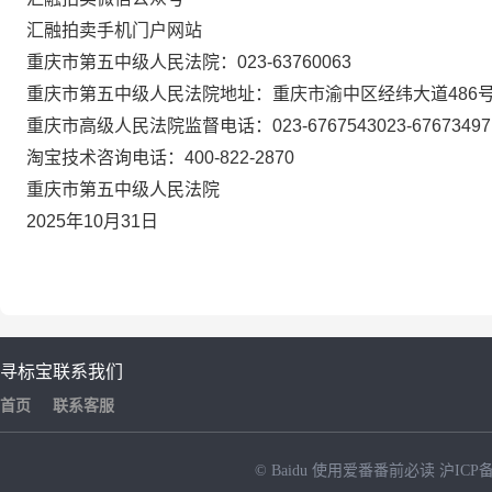
汇融拍卖手机门户网站
重庆市第五中级人民法院：
023-63
760063
重庆市第五中级人民法院地址：重庆市渝中区经纬大道
486
重庆市高级人民法院监督电话：
023-6767543023-67673497
淘宝技术咨询电话：
400-822-2870
重庆市第五中级人民法院
2025
年
10
月
31
日
寻标宝
联系我们
首页
联系客服
© Baidu
使用爱番番前必读
沪ICP备