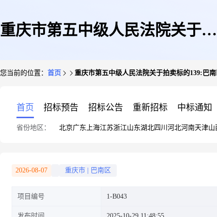
重庆市第五中级人民法院关于拍
您当前的位置：
首页
重庆市第五中级人民法院关于拍卖标的139:巴南区凯
卖标的139:巴南区凯德西路123
首页
招标预告
招标公告
重新招标
中标通知
省份地区：
北京
广东
上海
江苏
浙江
山东
湖北
四川
河北
河南
天津
山
号附1号负1-B043(第二次拍卖)
2026-08-07
重庆市
|
巴南区
项目编号
1-B043
的公告(二次)
发布时间
2025-10-29 11:48:55