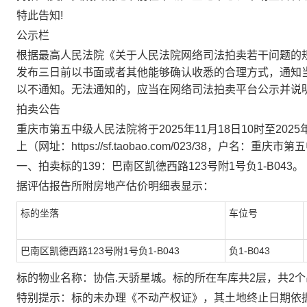
特此告知
!
公示栏
根据最高人民法院《关于人民法院网络司法拍卖若干问题的
发布三日前以书面或者其他能够确认收悉的合理方式，通知
以不通知。无法通知的，应当在网络司法拍卖平台公示并说
拍卖公告
重庆市第五中级人民法院将于
2025
年
11
月
18
日
10
时至
2025
上（网址：
https://sf.taobao.com/023/38
一、拍卖
标的139：巴南区凯德西路123号附1号负1-B043
。
据评估报告所附
房地产估价明细表显示：
标的坐落
车位号
巴南区凯德西路123号附1号负1-B043
负1-B043
标的物业名称：协信.天骄星城。标的所在车库共2层，共2
特别提示：
标
的未办理《不动产权证》，其土地终止日期依