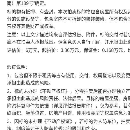
南）第189号”确定。
标的物有抵押、有查封。本次拍卖标的物包含房屋所有权及
分的设施设备等，包含室内不可
拆卸
的装饰装修
，
但不包含
营权等其他财产或权益
。
注意：以上文字描述均来自
评
估报告
、
附件，标的交付时若
疵不在拍卖人承担范围。请各竞买人自行了解，并承担由此
评估价：
6
万元，起拍价：
3.36
万元，保证金：
0.168
万元，
瑕疵说明
：
1、
包含但不限于租赁等占有使用、交付、权属登记以及变
承担由此造成的风险。
2、标的未办理《不动产权证》，分零拍卖后能否办理独立
承担由此造成的风险责任、法律后果。且标的房屋坐落、房
附资料复印件为依据（详见评估报告附件），仅为参考，若
终面积、坐落位置、房地产用途、使用权类型等权属信息为
3、因标的未办理《不动产权证》，若标的为人防车位，拍
策、制度等对于人防车位规定的限制和约束。