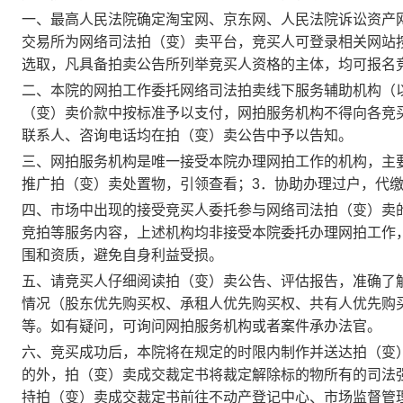
一、最高人民法院确定淘宝网、京东网、人民法院诉讼资产
交易所为网络司法拍（变）卖平台，竞买人可登录相关网站
选取，凡具备拍卖公告所列举竞买人资格的主体，均可报名
二、本院的网拍工作委托网络司法拍卖线下服务辅助机构（
（变）卖价款中按标准予以支付，网拍服务机构不得向各竞
联系人、咨询电话均在拍（变）卖公告中予以告知。
三、网拍服务机构是唯一接受本院办理网拍工作的机构，主
推广拍（变）卖处置物，引领查看；3．协助办理过户，代
四、市场中出现的接受竞买人委托参与网络司法拍（变）卖
竞拍等服务内容，上述机构均非接受本院委托办理网拍工作
围和资质，避免自身利益受损。
五、请竞买人仔细阅读拍（变）卖公告、评估报告，准确了
情况（股东优先购买权、承租人优先购买权、共有人优先购
等。如有疑问，可询问网拍服务机构或者案件承办法官。
六、竞买成功后，本院将在规定的时限内制作并送达拍（变
的外，拍（变）卖成交裁定书将裁定解除标的物所有的司法
持拍（变）卖成交裁定书前往不动产登记中心、市场监督管