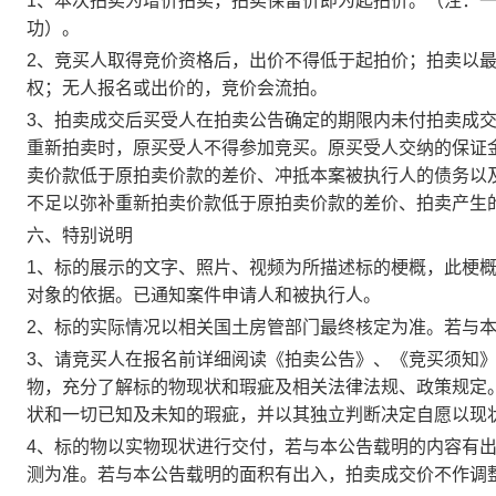
1、本次拍卖为增价拍卖，拍卖保留价即为起拍价。（注：
功）。
2、竞买人取得竞价资格后，出价不得低于起拍价；拍卖以
权；无人报名或出价的，竞价会流拍。
3、拍卖成交后买受人在拍卖公告确定的期限内未付拍卖成
重新拍卖时，原买受人不得参加竞买。原买受人交纳的保证
卖价款低于原拍卖价款的差价、冲抵本案被执行人的债务以
不足以弥补重新拍卖价款低于原拍卖价款的差价、拍卖产生
六
、特别说明
1、标
的展示的文字、照片、视频为所描述标的梗概，此梗
对象的依据。已通知案件申请人和被执行人。
2
、标的实际情况以相关国土房管部门最终核定为准。若与
3
、请竞买人在报名前详细阅读《拍卖公告》、《竞买须知
物，充分了解标的物现状和瑕疵及相关法律法规、政策规定
状和一切已知及未知的瑕疵，并以其独立判断决定自愿以现
4
、标的物以实物现状进行交付，若与本公告载明的内容有
测为准。若与本公告载明的面积有出入，拍卖成交价不作调