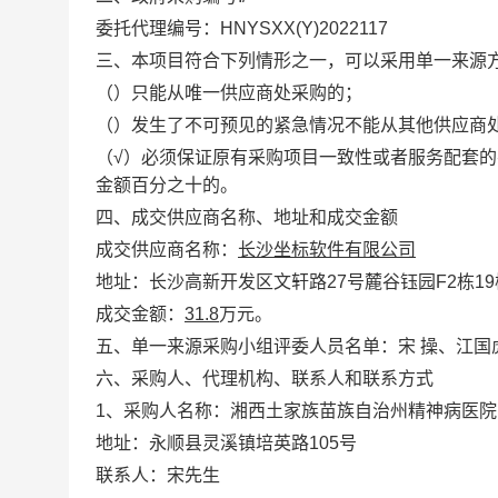
委托代理编号：
HNYSXX(Y)2022117
三、本项目
符合下列情形之一，可以采用单一来源
（
）只能从唯一供应商处
采购
的；
（
）发生了不可预见的紧急情况不能从其他供应商
（
√
）必须保证原有采购项目一致性或者服务配套的
金额百分之十的。
四、成交供应商名称、地址和成交金额
成交供应商名称：
长沙坐标软件有限公司
地址：
长沙高新开发区文轩路
27
号麓谷钰园
F2
栋
19
成交金额：
31.8
万元。
五、单一来源采购小组评委人员名单：
宋
操
、江国
六、采购人、代理机构、联系人和联系方式
1、采购人名称：湘西土家族苗族自治州精神病医院
地址：永顺县灵溪镇培英路
105号
联系人：宋先生