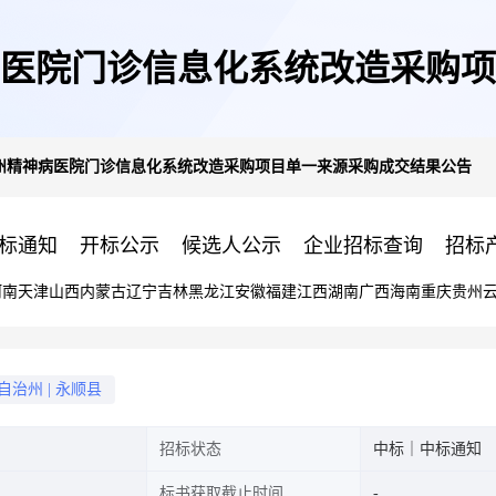
医院门诊信息化系统改造采购项
州精神病医院门诊信息化系统改造采购项目单一来源采购成交结果公告
标通知
开标公示
候选人公示
企业招标查询
招标
河南
天津
山西
内蒙古
辽宁
吉林
黑龙江
安徽
福建
江西
湖南
广西
海南
重庆
贵州
自治州
|
永顺县
招标状态
中标｜中标通知
标书获取截止时间