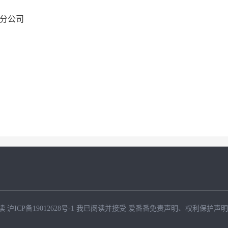
分公司
读
沪ICP备19012628号-1
我已阅读并接受
爱番番免责声明
、
权利保护声明