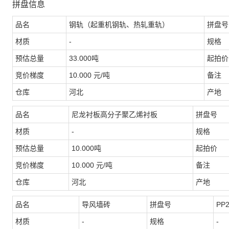
拼盘信息
品名
钢轨（起重机钢轨、热轧重轨）
拼盘号
材质
-
规格
预估总量
33.000吨
起拍价
竞价梯度
10.000 元/吨
备注
仓库
河北
产地
品名
尼龙衬板高分子聚乙烯衬板
拼盘号
材质
-
规格
预估总量
10.000吨
起拍价
竞价梯度
10.000 元/吨
备注
仓库
河北
产地
品名
导风墙砖
拼盘号
PP2
材质
-
规格
-