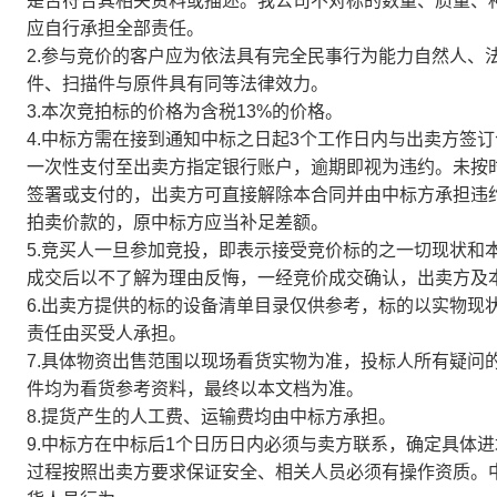
是否符合其相关资料或描述。我公司不对标的数量、质量、
应自行承担全部责任。
2.参与竞价的客户应为依法具有完全民事行为能力自然人、
件、扫描件与原件具有同等法律效力。
3.本次竞拍标的价格为含税13%的价格。
4.中标方需在接到通知中标之日起3个工作日内与出卖方签
一次性支付至出卖方指定银行账户，逾期即视为违约。未按
签署或支付的，出卖方可直接解除本合同并由中标方承担违
拍卖价款的，原中标方应当补足差额。
5.竞买人一旦参加竞投，
即表示接受竞价标的之一切现状和
成交后以不了解为理由反悔，一经竞价成交确认，出卖方及
6.出卖方提供的标的设备清单目录仅供参考，标的以实物现
责任由买受人承担。
7.具体物资出售范围以现场看货实物为准，投标人所有疑问
件均为看货参考资料，最终以本文档为准。
8.提货产生的人工费、运输费均由中标方承担。
9.中标方在中标后1个日历日内必须与卖方联系，确定具体
过程按照出卖方要求保证安全、相关人员必须有操作资质。