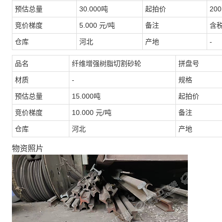
预估总量
30.000吨
起拍价
200
竞价梯度
5.000 元/吨
备注
含
仓库
河北
产地
-
品名
纤维增强树脂切割砂轮
拼盘号
材质
-
规格
预估总量
15.000吨
起拍价
竞价梯度
10.000 元/吨
备注
仓库
河北
产地
物资照片