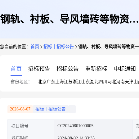
钢轨、衬板、导风墙砖等物资一
您当前的位置：
首页
招标｜招标公告
钢轨、衬板、导风墙砖等物资一
批
首页
招标预告
招标公告
重新招标
中标通知
省份地区：
北京
广东
上海
江苏
浙江
山东
湖北
四川
河北
河南
天津
山
2026-08-07
招标｜招标公告
项目编号
CC20240801000005
发布时间
2024-08-02 14:33:35